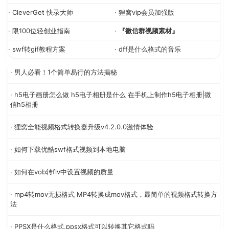
· CleverGet 快录大师
· 狸窝vip会员加强版
· 限100位轻创业指南
·
『微信群视频素材』
· swf转gif教程方案
· dff是什么格式的音乐
· 男人必看！1个简单易行的方法揭秘
· h5电子画册怎么做 h5电子相册是什么 在手机上制作h5电子相册|微
信h5相册
· 狸窝全能视频格式转换器升级v4.2.0.0激情体验
· 如何下载优酷swf格式视频到本地电脑
· 如何在vob转flv中设置视频的质量
· mp4转mov无损格式 MP4转换成mov格式，最简单的视频格式转换方
法
· PPSX是什么格式,ppsx格式可以转换其它格式吗