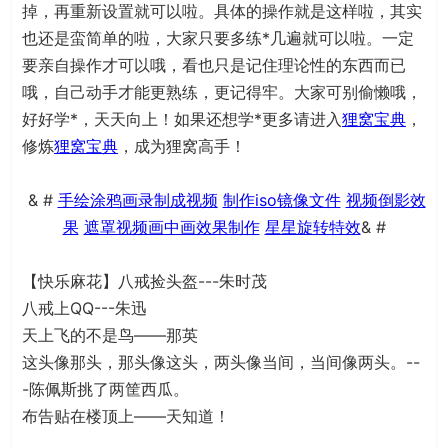
掉，再重新设置就可以啦。具体的操作就是这样啦，其实
也还是蛮简单的啦，大家只要多练*几遍就可以啦。一定
要亲自操作才可以哦，看也只是记住理论性的东西而已
哦，自己动手才能更熟练，更记得牢。大家可别偷懒哦，
好好学*，天天向上！如果还想学*更多请进入
狸窝宝典
，
修炼
狸窝宝典
，成为狸窝高手！
& #
手绘涂鸦画录制成视频
制作iso镜像文件
视频倒影效
果
遮罩视频画中画效果制作
星星旋转特效
& #
【快乐麻花】八戒捡头盔---朱时茂
八戒上QQ---朱迅
天上飞的不是鸟——那英
这头像那头，那头像这头，两头像当间，当间像两头。--
-陈佩斯挑了两筐西瓜。
布告贴在楼顶上——天知道！