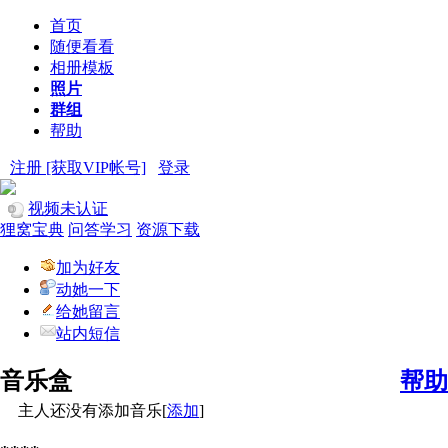
首页
随便看看
相册模板
照片
群组
帮助
注册 [获取VIP帐号]
登录
视频未认证
狸窝宝典
问答学习
资源下载
加为好友
动她一下
给她留言
站内短信
音乐盒
帮助
主人还没有添加音乐[
添加
]