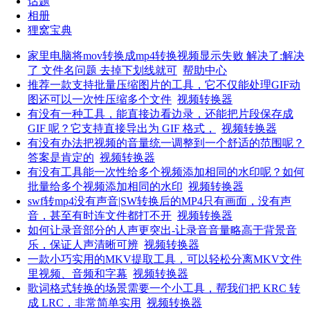
话题
相册
狸窝宝典
家里电脑将mov转换成mp4转换视频显示失败 解决了:解决
了 文件名问题 去掉下划线就可
帮助中心
推荐一款支持批量压缩图片的工具，它不仅能处理GIF动
图还可以一次性压缩多个文件
视频转换器
有没有一种工具，能直接边看边录，还能把片段保存成
GIF 呢？它支持直接导出为 GIF 格式，
视频转换器
有没有办法把视频的音量统一调整到一个舒适的范围呢？
答案是肯定的
视频转换器
有没有工具能一次性给多个视频添加相同的水印呢？如何
批量给多个视频添加相同的水印
视频转换器
swf转mp4没有声音|SW转换后的MP4只有画面，没有声
音，甚至有时连文件都打不开
视频转换器
如何让录音部分的人声更突出-让录音音量略高于背景音
乐，保证人声清晰可辨
视频转换器
一款小巧实用的MKV提取工具，可以轻松分离MKV文件
里视频、音频和字幕
视频转换器
歌词格式转换的场景需要一个小工具，帮我们把 KRC 转
成 LRC，非常简单实用
视频转换器