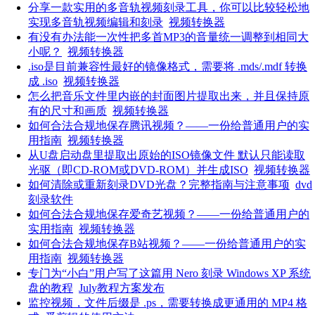
分享一款实用的多音轨视频刻录工具，你可以比较轻松地
实现多音轨视频编辑和刻录
视频转换器
有没有办法能一次性把多首MP3的音量统一调整到相同大
小呢？
视频转换器
.iso是目前兼容性最好的镜像格式，需要将 .mds/.mdf 转换
成 .iso
视频转换器
怎么把音乐文件里内嵌的封面图片提取出来，并且保持原
有的尺寸和画质
视频转换器
如何合法合规地保存腾讯视频？——一份给普通用户的实
用指南
视频转换器
从U盘启动盘里提取出原始的ISO镜像文件 默认只能读取
光驱（即CD-ROM或DVD-ROM）并生成ISO
视频转换器
如何清除或重新刻录DVD光盘？完整指南与注意事项
dvd
刻录软件
如何合法合规地保存爱奇艺视频？——一份给普通用户的
实用指南
视频转换器
如何合法合规地保存B站视频？——一份给普通用户的实
用指南
视频转换器
专门为“小白”用户写了这篇用 Nero 刻录 Windows XP 系统
盘的教程
July教程方案发布
监控视频，文件后缀是 .ps，需要转换成更通用的 MP4 格