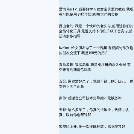
爱情鸟KTV: 我要好学习狸窝宝典里的教程 我现
在可以使用了吧付款198块大洋的套餐
昆山老刘: 我是一个快60的老头 以前用过你们的
全能转化工具 最近支持下你们升级了贵宾 以后
还请多多指导.
lwplmc: 给女朋友做了一个视频 有视频制作兴趣
的朋友交流下 我是198元的用户.
青岛装饰: 狐窝老板 我是刚注册的永久会员 有
空来青岛我请你喝酒.
五兄: 用狸窝好久了，觉得不错，刚升级vip，也
支持下国产正版
罗伟: 感谢贵公司技术指导赠20元以答谢
天叔: 这么多年了，你真的很敬业，热情，认
真。以前你也帮过我
繁华陌上开: 第一次接触狸窝，感觉非常好