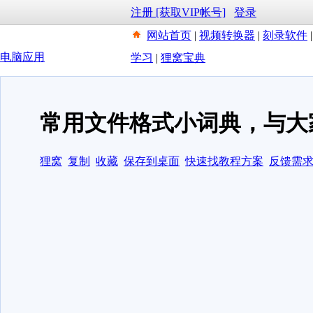
注册 [获取VIP帐号]
登录
网站首页
|
视频转换器
|
刻录软件
电脑应用
学习
|
狸窝宝典
常用文件格式小词典，与大
狸窝
复制
收藏
保存到桌面
快速找教程方案
反馈需