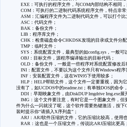
EXE：可执行的程序文件，与COM内部结构不相同
COM：可执行的二进制代码系统程序文件，特点非常
ASM：汇编程序文件为二进制代码文件，可以打个比方，
ASC：代码文件；
BAK：备份文件；
LIB：程序库文件；
CHK：检查磁盘命令CHKDSK发现的目录或文件分
TMP：临时文件；
SYS：系统配置文件，最典型的如config.sys，一般可
OBJ：目标文件，源程序编译输出的目标代码；
OLD：备份文件，一般是一些程序对系统配置修改后
INI：配置文件，不要以为这个文件只有Windows程序
INF：安装配置文件，这在WIN95下使用较多；
HLP：HELP帮助文件，这个文件一定要重视，因为它
没有了，如UCDOS中的readme.txt；有单独DOS的命令
DDI：早期映象文件，由DiskDUP Imgdrive Img.exe
IMG：这个文件要注意，有时它是一个图象文件，但更多
件为什么一闪就没了呢，这个软件需要热键激活，按下Ctr
装时提示你“请插入X序列盘”；
ARJ：ARJ软件压缩的文件，它的压缩比较高，使用也特方便顺手，
RAR：这也是一个压缩文件，传说比ARJ压缩比更高