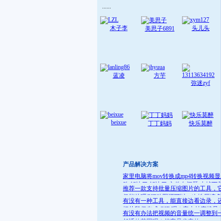
......
木子李
头儿头
美思子6891
蓝凌
方芋
弥迷zyf
beixue
丁丁妈妈
快乐莫醉
产品解决方案
家里电脑将mov转换成mp4转换视频
败 解决了:解决了 文件名问题 去掉下
推荐一款支持批量压缩图片的工具，
就可
仅能处理GIF动图还可以一次性压缩
有没有一种工具，能直接边看边录，
件
把片段保存成 GIF 呢？它支持直接导
有没有办法把视频的音量统一调整到
GIF 格式，