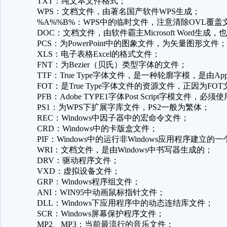
TXT：纯文本文件格式；
WPS：文档文件，由著名国产软件WPS生成；
%A%%B%：WPS中的临时文件，注意清除OVL覆盖文件
DOC：文档文件，由软件霸主Microsoft Word生成，也有
PCS：为PowerPoint中的图象文件，为矢量图形文件；
XLS：电子表格Excel的格式文件；
FNT：为Bezier（贝氏）类型字体的文件；
TTF：True Type字体文件，是一种轮廓字模，是由Apple
FOT：是True Type字体文件的资源文件，正因为
PFB：Adobe TYPE1字体Post Script字模文件，
PS1：为WPS下扩展字库文件，PS2一般为繁体；
REC：Windows中因子器中的宏命令文件；
CRD：Windows中的卡版盒文件；
PIF：Windows中的运行非Windows应用程序建立的
WRI：文档文件，是由Windows中书写器生成的；
DRV：驱动程序文件；
VXD：虚拟设备文件；
GRP：Windows程序组文件；
ANI：WIN95中动画鼠标指针文件；
DLL：Windows下应用程序中的动态连结库文件；
SCR：Windows屏幕保护程序文件；
MP2、MP3：当前最流行的音乐文件；