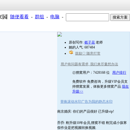
随便看看
-
群组
-
电脑
-
原创写作:
栀子花
老师
她的人气: 687484
鼓励♡ 随意打赏
用户有问题有需求, 我们来尽量想办法
㊣狸窝用户：7428168 位
用户排行
免费软件 免费咨询，升级VIP会员支
持狸窝发展，体验更多狸窝产品
现在
升级>>
替换滚动水印广告为我的静态水印
南京婚庆: 你们的产品很好 已升级vip!
乔乔: 刚升级10年会员,狸窝不错 刚完成小孩寒
假作业是把视频转换视频.