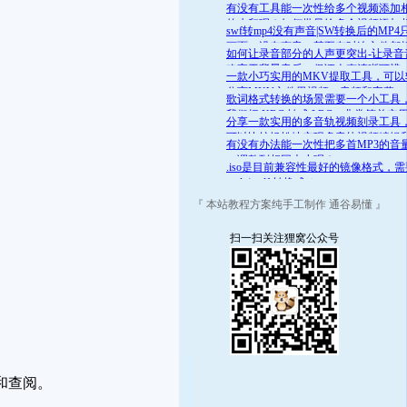
舒适的范围呢？答案是肯定的
有没有工具能一次性给多个视频添加
的水印呢？如何批量给多个视频添加
swf转mp4没有声音|SW转换后的MP4
的水印
画面，没有声音，甚至有时连文件都
如何让录音部分的人声更突出-让录音
开
略高于背景音乐，保证人声清晰可辨
一款小巧实用的MKV提取工具，可以
分离MKV文件里视频、音频和字幕
歌词格式转换的场景需要一个小工具
我们把 KRC 转成 LRC，非常简单实
分享一款实用的多音轨视频刻录工具
可以比较轻松地实现多音轨视频编辑
有没有办法能一次性把多首MP3的音
录
一调整到相同大小呢？
.iso是目前兼容性最好的镜像格式，
.mds/.mdf 转换成 .iso
『 本站教程方案纯手工制作 通谷易懂 』
扫一扫关注狸窝公众号
和查阅。