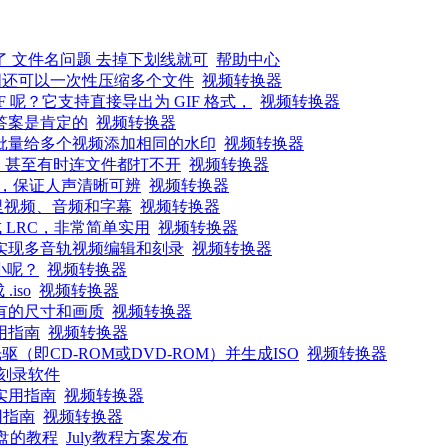
了 文件名问题 去掉下划线就可
帮助中心
图还可以一次性压缩多个文件
视频转换器
呢？它支持直接导出为 GIF 格式，
视频转换器
答案是肯定的
视频转换器
批量给多个视频添加相同的水印
视频转换器
音，甚至有时连文件都打不开
视频转换器
，保证人声清晰可辨
视频转换器
里视频、音频和字幕
视频转换器
 LRC，非常简单实用
视频转换器
实现多音轨视频编辑和刻录
视频转换器
小呢？
视频转换器
iso
视频转换器
有的尺寸和画质
视频转换器
用指南
视频转换器
即CD-ROM或DVD-ROM）并生成ISO
视频转换器
d刻录软件
实用指南
视频转换器
用指南
视频转换器
统盘的教程
July教程方案发布