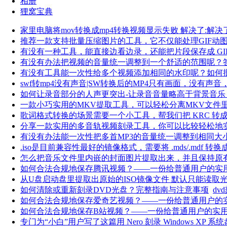
相册
狸窝宝典
家里电脑将mov转换成mp4转换视频显示失败 解决了:解决
推荐一款支持批量压缩图片的工具，它不仅能处理GIF动
有没有一种工具，能直接边看边录，还能把片段保存成 GIF 
有没有办法把视频的音量统一调整到一个舒适的范围呢？
有没有工具能一次性给多个视频添加相同的水印呢？如何
swf转mp4没有声音|SW转换后的MP4只有画面，没有声
如何让录音部分的人声更突出-让录音音量略高于背景音乐
一款小巧实用的MKV提取工具，可以轻松分离MKV文件
歌词格式转换的场景需要一个小工具，帮我们把 KRC 转成
分享一款实用的多音轨视频刻录工具，你可以比较轻松地
有没有办法能一次性把多首MP3的音量统一调整到相同大
.iso是目前兼容性最好的镜像格式，需要将 .mds/.mdf 转换成 .
怎么把音乐文件里内嵌的封面图片提取出来，并且保持原
如何合法合规地保存腾讯视频？——一份给普通用户的实
从U盘启动盘里提取出原始的ISO镜像文件 默认只能读取光驱（
如何清除或重新刻录DVD光盘？完整指南与注意事项
dv
如何合法合规地保存爱奇艺视频？——一份给普通用户的
如何合法合规地保存B站视频？——一份给普通用户的实
专门为“小白”用户写了这篇用 Nero 刻录 Windows XP 系