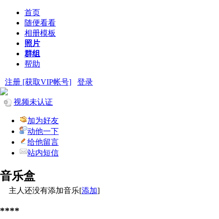
首页
随便看看
相册模板
照片
群组
帮助
注册 [获取VIP帐号]
登录
视频未认证
加为好友
动他一下
给他留言
站内短信
音乐盒
主人还没有添加音乐[
添加
]
****