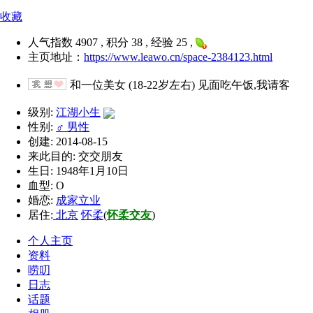
收藏
人气指数 4907 , 积分 38 , 经验 25 ,
主页地址：
https://www.leawo.cn/space-2384123.html
和一位美女 (18-22岁左右) 见面吃午饭,我请客
级别:
江湖小生
性别:
♂ 男性
创建: 2014-08-15
来此目的: 交交朋友
生日: 1948年1月10日
血型: O
婚恋:
成家立业
居住:
北京
怀柔
(
怀柔交友
)
个人主页
资料
唠叨
日志
话题