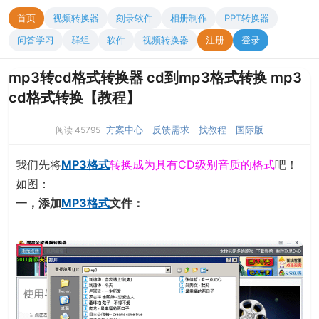
首页
视频转换器
刻录软件
相册制作
PPT转换器
问答学习
群组
软件
视频转换器
注册
登录
mp3转cd格式转换器 cd到mp3格式转换 mp3
cd格式转换【教程】
方案中心
反馈需求
找教程
国际版
阅读 45795
我们先将
MP3格式
转换成为具有CD级别音质的格式
吧！
如图：
一，添加
MP3格式
文件：