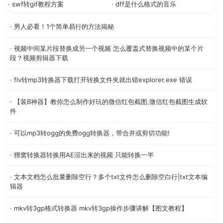
· swf转gif教程方案
· dff是什么格式的音乐
· 男人必看！1个简单易行的方法揭秘
· 视频中间某片段替换成另一个视频 怎么覆盖式替换视频中的某个片
段？视频剪辑器下载
· flv转mp3转换器下载打开转换文件夹就出错explorer.exe 错误
· 【装B神器】教你怎么制作好玩的微信红包截图,微信红包截图生成软
件
· 可以mp3转ogg的免费ogg转换器，带合并或剪切功能!
· 狸窝转换器转换用AE渲出来的视频 只能转换一半
· 文本文档怎么批量删除空行？多个txt文件怎么删除空白行|txt文本编
辑器
· mkv转3gp格式转换器 mkv转3gp操作步骤讲解【图文教程】