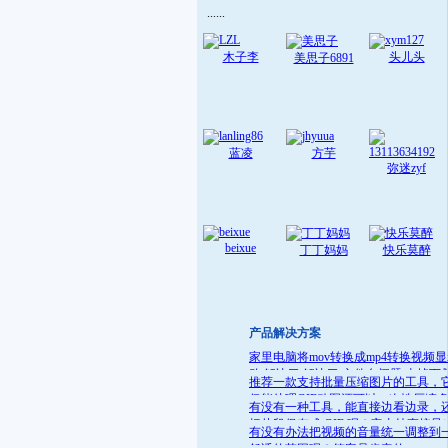
......
木子李
头儿头
美思子6891
蓝凌
方芋
弥迷zyf
beixue
丁丁妈妈
快乐莫醉
产品解决方案
家里电脑将mov转换成mp4转换视频
败 解决了:解决了 文件名问题 去掉下
推荐一款支持批量压缩图片的工具，
就可
仅能处理GIF动图还可以一次性压缩
有没有一种工具，能直接边看边录，
件
把片段保存成 GIF 呢？它支持直接导
有没有办法把视频的音量统一调整到
GIF 格式，