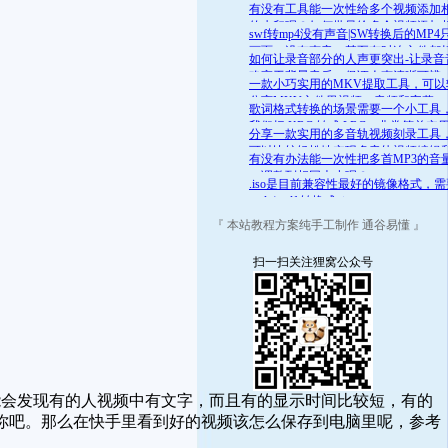
舒适的范围呢？答案是肯定的
有没有工具能一次性给多个视频添加
的水印呢？如何批量给多个视频添加
swf转mp4没有声音|SW转换后的MP4
的水印
画面，没有声音，甚至有时连文件都
如何让录音部分的人声更突出-让录音
开
略高于背景音乐，保证人声清晰可辨
一款小巧实用的MKV提取工具，可以
分离MKV文件里视频、音频和字幕
歌词格式转换的场景需要一个小工具
我们把 KRC 转成 LRC，非常简单实
分享一款实用的多音轨视频刻录工具
可以比较轻松地实现多音轨视频编辑
有没有办法能一次性把多首MP3的音
录
一调整到相同大小呢？
.iso是目前兼容性最好的镜像格式，
.mds/.mdf 转换成 .iso
『 本站教程方案纯手工制作 通谷易懂 』
扫一扫关注狸窝公众号
会发现有的人视频中有文字，而且有的显示时间比较短，有的
你吧。那么在快手里看到好的视频该怎么保存到电脑里呢，参考