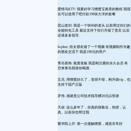
爱情鸟KTV: 我要好学习狸窝宝典里的教程 我现
在可以使用了吧付款198块大洋的套餐
昆山老刘: 我是一个快60的老头 以前用过你们的
全能转化工具 最近支持下你们升级了贵宾 以后
还请多多指导.
lwplmc: 给女朋友做了一个视频 有视频制作兴趣
的朋友交流下 我是198元的用户.
青岛装饰: 狐窝老板 我是刚注册的永久会员 有
空来青岛我请你喝酒.
五兄: 用狸窝好久了，觉得不错，刚升级vip，也
支持下国产正版
罗伟: 感谢贵公司技术指导赠20元以答谢
天叔: 这么多年了，你真的很敬业，热情，认
真。以前你也帮过我
繁华陌上开: 第一次接触狸窝，感觉非常好