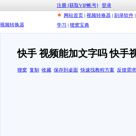
注册 [获取VIP帐号]
登录
网站首页
|
视频转换器
|
刻录软件
视频转换器
学习
|
狸窝宝典
快手 视频能加文字吗 快手
狸窝
复制
收藏
保存到桌面
快速找教程方案
反馈需