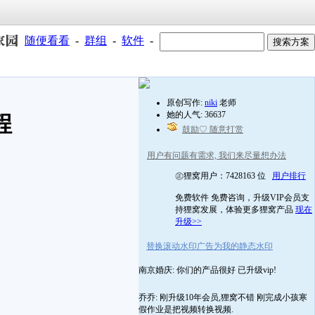
随便看看
-
群组
-
软件
-
原创写作:
niki
老师
她的人气: 36637
程
鼓励♡ 随意打赏
用户有问题有需求, 我们来尽量想办法
㊣狸窝用户：7428163 位
用户排行
免费软件 免费咨询，升级VIP会员支
持狸窝发展，体验更多狸窝产品
现在
升级>>
替换滚动水印广告为我的静态水印
南京婚庆: 你们的产品很好 已升级vip!
乔乔: 刚升级10年会员,狸窝不错 刚完成小孩寒
假作业是把视频转换视频.