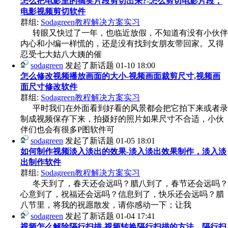
怎么把电影里的搞笑片段剪切出来?-怎么剪切电影片段，
电影视频剪切软件
群组:
Sodagreen教程解决方案实习
转眼又快过了一年，也临近放假，不知道有没有小伙伴
内心和小编一样慌的，还是没有找到女朋友带回家。又得
忍受七大姑八大姨的催
sodagreen
发起了新话题
01-10 18:00
怎么修改视频播放画面的大小-视频画面裁剪尺寸,视频画
面尺寸修改软件
群组:
Sodagreen教程解决方案实习
平时我们在外面看到好看的风景都会把它拍下来或者录
制成视频保存下来，拍摄好的照片如果尺寸不合适，小伙
伴们也会有很多P图软件可
sodagreen
发起了新话题
01-05 18:01
如何制作视频淡入淡出的效果-淡入淡出效果制作，淡入淡
出制作软件
群组:
Sodagreen教程解决方案实习
冬天到了，春天还会远吗？腊八到了，春节还会远吗？
心意到了，祝福还会远吗？信息到了，快乐还会远吗？腊
八节里，将我的祝愿散发，请你感动一下；让我
sodagreen
发起了新话题
01-04 17:41
视频怎么解除隔行扫描-视频转换隔行扫描的方法，隔行扫