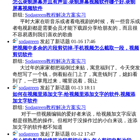
怎么录制屏幕并且有声音-录制屏幕视频软件哪个好,录制
屏幕视频软件
群组:
Sodagreen教程解决方案实习
平时大家在听音乐或者看电视剧的时候，有一些音乐或
者电视剧都是需要会员才能下载跟分享给朋友的，而且很
不容易遇到我们喜欢的歌曲
sodagreen
发起了新话题
01-16 17:46
把视频中多余的片段剪切掉-手机视频怎么截取一段，视频
剪切软件
群组:
Sodagreen教程解决方案实习
大过年的家家都把福倒过来贴，寓意福到了。今天突发
奇想写了一个钱，倒着贴在门上了，寓意钱到了，媳妇看
到了，一巴掌甩过来，嘴里说着，我让
sodagreen
发起了新话题
01-13 18:11
如何在视频里添加文字-给视频里添加文字的软件,视频添
加文字软件
群组:
Sodagreen教程解决方案实习
对于一些视频编辑的爱好者来说，给视频加文字应该
都是很熟悉的操作。但相对于没操作过的小白来说，连添
加文字的软件都不知道
sodagreen
发起了新话题
01-12 17:47