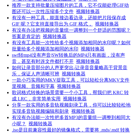
推荐一款支持批量压缩图片的工具，它不仅能处理GIF动
图还可以一次性压缩多个文件
视频转换器
有没有一种工具，能直接边看边录，还能把片段保存成
GIF 呢？它支持直接导出为 GIF 格式，
视频转换器
有没有办法把视频的音量统一调整到一个舒适的范围呢？
答案是肯定的
视频转换器
有没有工具能一次性给多个视频添加相同的水印呢？如何
批量给多个视频添加相同的水印
视频转换器
swf转mp4没有声音|SW转换后的MP4只有画面，没有声
音，甚至有时连文件都打不开
视频转换器
如何让录音部分的人声更突出-让录音音量略高于背景音
乐，保证人声清晰可辨
视频转换器
一款小巧实用的MKV提取工具，可以轻松分离MKV文件
里视频、音频和字幕
视频转换器
歌词格式转换的场景需要一个小工具，帮我们把 KRC 转
成 LRC，非常简单实用
视频转换器
分享一款实用的多音轨视频刻录工具，你可以比较轻松地
实现多音轨视频编辑和刻录
视频转换器
有没有办法能一次性把多首MP3的音量统一调整到相同大
小呢？
视频转换器
.iso是目前兼容性最好的镜像格式，需要将 .mds/.mdf 转换