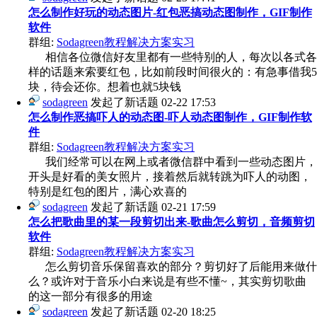
怎么制作好玩的动态图片-红包恶搞动态图制作，GIF制作
软件
群组:
Sodagreen教程解决方案实习
相信各位微信好友里都有一些特别的人，每次以各式各
样的话题来索要红包，比如前段时间很火的：有急事借我5
块，待会还你。想着也就5块钱
sodagreen
发起了新话题
02-22 17:53
怎么制作恶搞吓人的动态图-吓人动态图制作，GIF制作软
件
群组:
Sodagreen教程解决方案实习
我们经常可以在网上或者微信群中看到一些动态图片，
开头是好看的美女照片，接着然后就转跳为吓人的动图，
特别是红包的图片，满心欢喜的
sodagreen
发起了新话题
02-21 17:59
怎么把歌曲里的某一段剪切出来-歌曲怎么剪切，音频剪切
软件
群组:
Sodagreen教程解决方案实习
怎么剪切音乐保留喜欢的部分？剪切好了后能用来做什
么？或许对于音乐小白来说是有些不懂~，其实剪切歌曲
的这一部分有很多的用途
sodagreen
发起了新话题
02-20 18:25