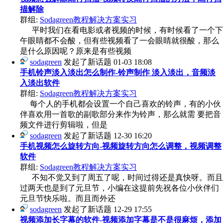
描解除
群组:
Sodagreen教程解决方案实习
平时我们在看电影或者视频的时候，有时候看了一个下
午眼睛都不会酸，但有些视频看了一会眼睛就很酸，那么
是什么原因呢？原来是有些视频
sodagreen
发起了新话题
01-03 18:08
手机铃声淡入淡出怎么制作-铃声制作 淡入淡出，音频淡
入淡出软件
群组:
Sodagreen教程解决方案实习
每个人的手机都会设置一个自己喜欢的铃声，有的小伙
伴喜欢用一首歌的副歌部分来作为铃声，那么就需 要把音
频文件进行剪辑啦，但是
sodagreen
发起了新话题
12-30 16:20
手机视频怎么旋转方向-视频旋转方向怎么调整，视频调整
软件
群组:
Sodagreen教程解决方案实习
不知不觉又到了周五了呢，时间过得还是真快呀。而且
过两天也是到了元旦节，小编在这提前先祝各位小伙伴们
元旦节快乐啦。而且而外还
sodagreen
发起了新话题
12-29 17:55
视频添加长字幕的软件-视频添加字幕是不是很麻烦，添加