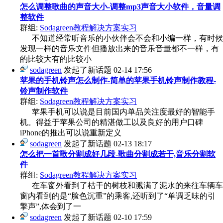
怎么调整歌曲的声音大小-调整mp3声音大小软件，音量调
整软件
群组:
Sodagreen教程解决方案实习
不知道经常听音乐的小伙伴会不会和小编一样，有时候
发现一样的音乐文件但播放出来的音乐音量都不一样，有
的比较大有的比较小
sodagreen
发起了新话题
02-14 17:56
苹果的手机铃声怎么制作-简单的苹果手机铃声制作教程-
铃声制作软件
群组:
Sodagreen教程解决方案实习
苹果手机可以说是目前国内单品关注度最好的智能手
机。得益于苹果公司的精湛做工以及良好的用户口碑
iPhone的推出可以说重新定义
sodagreen
发起了新话题
02-13 18:17
怎么把一首歌分割成好几段-歌曲分割成若干,音乐分割软
件
群组:
Sodagreen教程解决方案实习
在车窗外看到了枯干的树枝和溅满了泥水的来往车辆车
窗内看到的是“脸色沉重”的乘客,还听到了“单调乏味的引
擎声”,体会到了一
sodagreen
发起了新话题
02-10 17:59