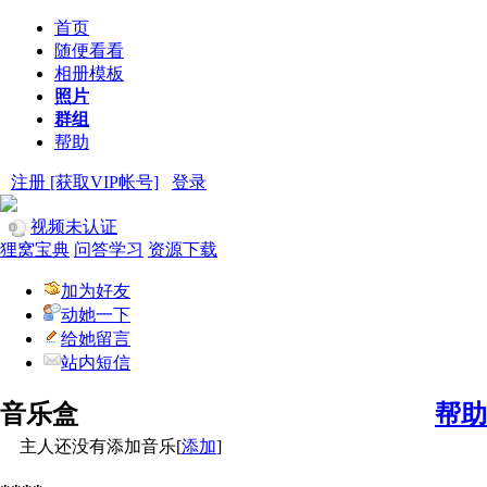
首页
随便看看
相册模板
照片
群组
帮助
注册 [获取VIP帐号]
登录
视频未认证
狸窝宝典
问答学习
资源下载
加为好友
动她一下
给她留言
站内短信
音乐盒
帮助
主人还没有添加音乐[
添加
]