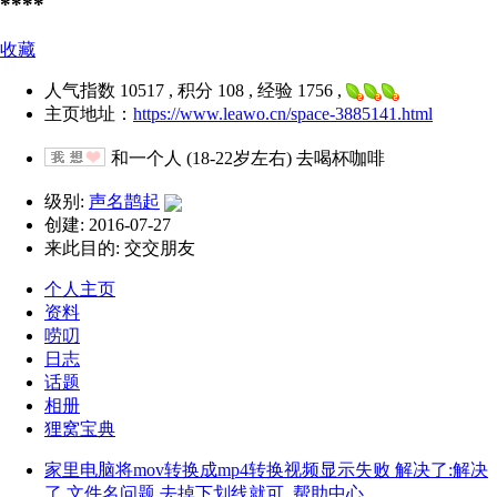
****
收藏
人气指数 10517 , 积分 108 , 经验 1756 ,
主页地址：
https://www.leawo.cn/space-3885141.html
和一个人 (18-22岁左右) 去喝杯咖啡
级别:
声名鹊起
创建: 2016-07-27
来此目的: 交交朋友
个人主页
资料
唠叨
日志
话题
相册
狸窝宝典
家里电脑将mov转换成mp4转换视频显示失败 解决了:解决
了 文件名问题 去掉下划线就可
帮助中心