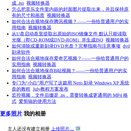
成 .iso
视频转换器
怎么把音乐文件里内嵌的封面图片提取出来，并且保持原
有的尺寸和画质
视频转换器
如何合法合规地保存腾讯视频？——一份给普通用户的实
用指南
视频转换器
从U盘启动盘里提取出原始的ISO镜像文件 默认只能读取
光驱（即CD-ROM或DVD-ROM）并生成ISO
视频转换器
如何清除或重新刻录DVD光盘？完整指南与注意事项
dvd
刻录软件
如何合法合规地保存爱奇艺视频？——一份给普通用户的
实用指南
视频转换器
如何合法合规地保存B站视频？——一份给普通用户的实
用指南
视频转换器
专门为“小白”用户写了这篇用 Nero 刻录 Windows XP 系统
盘的教程
July教程方案发布
监控视频，文件后缀是 .ps，需要转换成更通用的 MP4 格
式
爱剪辑的使用方法
更多照片
我的相册
主人还没有建立相册
上传照片....