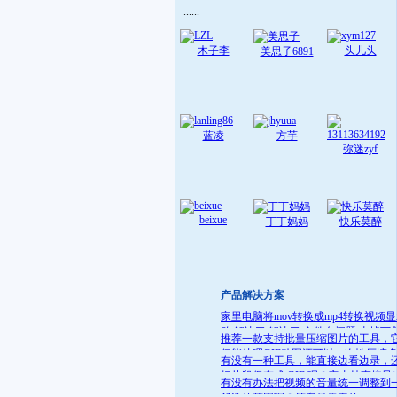
......
木子李
头儿头
美思子6891
蓝凌
方芋
弥迷zyf
beixue
丁丁妈妈
快乐莫醉
产品解决方案
家里电脑将mov转换成mp4转换视频
败 解决了:解决了 文件名问题 去掉下
推荐一款支持批量压缩图片的工具，
就可
仅能处理GIF动图还可以一次性压缩
有没有一种工具，能直接边看边录，
件
把片段保存成 GIF 呢？它支持直接导
有没有办法把视频的音量统一调整到
GIF 格式，