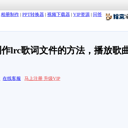
|
相册制作
|
PPT转换器
|
视频下载器
|
VIP资源
|
问答
速制作lrc歌词文件的方法，播放
求
在线客服
马上注册 升级VIP