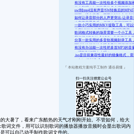
舒适的范围呢？答案是肯定的
有没有工具能一次性给多个视频添加
的水印呢？如何批量给多个视频添加
swf转mp4没有声音|SW转换后的MP4
的水印
画面，没有声音，甚至有时连文件都
如何让录音部分的人声更突出-让录音
开
略高于背景音乐，保证人声清晰可辨
一款小巧实用的MKV提取工具，可以
分离MKV文件里视频、音频和字幕
歌词格式转换的场景需要一个小工具
我们把 KRC 转成 LRC，非常简单实
分享一款实用的多音轨视频刻录工具
可以比较轻松地实现多音轨视频编辑
有没有办法能一次性把多首MP3的音
录
一调整到相同大小呢？
.iso是目前兼容性最好的镜像格式，
.mds/.mdf 转换成 .iso
『 本站教程方案纯手工制作 通谷易懂 』
扫一扫关注狸窝公众号
的大暑了，看来广东酷热的天气才刚刚开始。不管如何，给大
rc歌词文件，用可以识别歌词的播放器播放音频时会显出歌词内
，是可以自己动手制作歌词文件的。