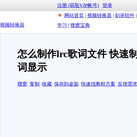
注册 [获取VIP帐号]
登录
网站首页
|
视频转换器
|
刻录软件
视频转换器
学习
|
狸窝宝典
怎么制作lrc歌词文件 快
词显示
狸窝
复制
收藏
保存到桌面
快速找教程方案
反馈需