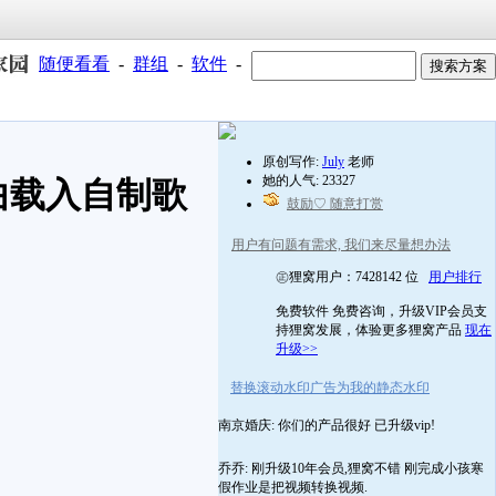
随便看看
-
群组
-
软件
-
原创写作:
July
老师
她的人气: 23327
歌曲载入自制歌
鼓励♡ 随意打赏
用户有问题有需求, 我们来尽量想办法
㊣狸窝用户：7428142 位
用户排行
免费软件 免费咨询，升级VIP会员支
持狸窝发展，体验更多狸窝产品
现在
升级>>
替换滚动水印广告为我的静态水印
南京婚庆: 你们的产品很好 已升级vip!
乔乔: 刚升级10年会员,狸窝不错 刚完成小孩寒
假作业是把视频转换视频.