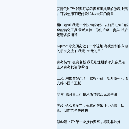
爱情鸟KTV: 我要好学习狸窝宝典里的教程 我现
在可以使用了吧付款198块大洋的套餐
昆山老刘: 我是一个快60的老头 以前用过你们的
全能转化工具 最近支持下你们升级了贵宾 以后
还请多多指导.
lwplmc: 给女朋友做了一个视频 有视频制作兴趣
的朋友交流下 我是198元的用户.
青岛装饰: 狐窝老板 我是刚注册的永久会员 有
空来青岛我请你喝酒.
五兄: 用狸窝好久了，觉得不错，刚升级vip，也
支持下国产正版
罗伟: 感谢贵公司技术指导赠20元以答谢
天叔: 这么多年了，你真的很敬业，热情，认
真。以前你也帮过我
繁华陌上开: 第一次接触狸窝，感觉非常好