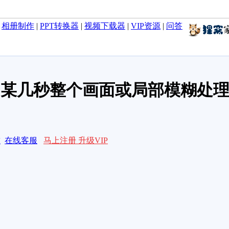
|
相册制作
|
PPT转换器
|
视频下载器
|
VIP资源
|
问答
中某几秒整个画面或局部模糊处理
求
在线客服
马上注册 升级VIP