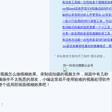
舒适的范围呢？答案是肯定的
有没有工具能一次性给多个视频添加
的水印呢？如何批量给多个视频添加
swf转mp4没有声音|SW转换后的MP4
的水印
画面，没有声音，甚至有时连文件都
如何让录音部分的人声更突出-让录音
开
略高于背景音乐，保证人声清晰可辨
一款小巧实用的MKV提取工具，可以
分离MKV文件里视频、音频和字幕
歌词格式转换的场景需要一个小工具
我们把 KRC 转成 LRC，非常简单实
分享一款实用的多音轨视频刻录工具
可以比较轻松地实现多音轨视频编辑
有没有办法能一次性把多首MP3的音
录
一调整到相同大小呢？
.iso是目前兼容性最好的镜像格式，
.mds/.mdf 转换成 .iso
『 本站教程方案纯手工制作 通谷易懂 』
扫一扫关注狸窝公众号
视频怎么做模糊效果。录制或拍摄的视频文件，画面中有几秒
脑操作不太熟悉的朋友，小编这里就不使用较难的视频处理软件
整个或局部画面模糊效果吧！
长：