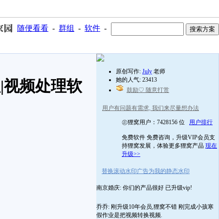
随便看看
-
群组
-
软件
-
原创写作:
July
老师
她的人气: 23413
|视频处理软
鼓励♡ 随意打赏
用户有问题有需求, 我们来尽量想办法
㊣狸窝用户：7428156 位
用户排行
免费软件 免费咨询，升级VIP会员支
持狸窝发展，体验更多狸窝产品
现在
升级>>
替换滚动水印广告为我的静态水印
南京婚庆: 你们的产品很好 已升级vip!
乔乔: 刚升级10年会员,狸窝不错 刚完成小孩寒
假作业是把视频转换视频.