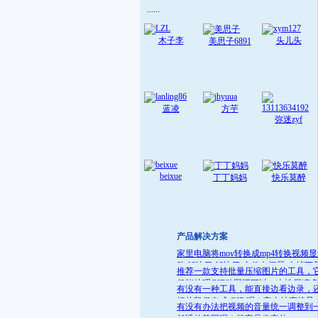
......
木子李
头儿头
美思子6891
蓝凌
方芋
弥迷zyf
beixue
丁丁妈妈
快乐莫醉
产品解决方案
家里电脑将mov转换成mp4转换视频
败 解决了:解决了 文件名问题 去掉下
推荐一款支持批量压缩图片的工具，
就可
仅能处理GIF动图还可以一次性压缩
有没有一种工具，能直接边看边录，
件
把片段保存成 GIF 呢？它支持直接导
有没有办法把视频的音量统一调整到
GIF 格式，