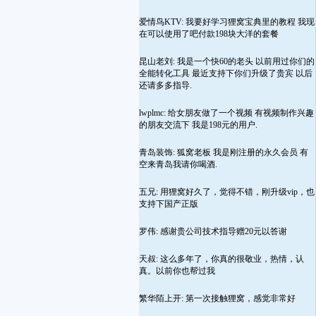
爱情鸟KTV: 我要好学习狸窝宝典里的教程 我现
在可以使用了吧付款198块大洋的套餐
昆山老刘: 我是一个快60的老头 以前用过你们的
全能转化工具 最近支持下你们升级了贵宾 以后
还请多多指导.
lwplmc: 给女朋友做了一个视频 有视频制作兴趣
的朋友交流下 我是198元的用户.
青岛装饰: 狐窝老板 我是刚注册的永久会员 有
空来青岛我请你喝酒.
五兄: 用狸窝好久了，觉得不错，刚升级vip，也
支持下国产正版
罗伟: 感谢贵公司技术指导赠20元以答谢
天叔: 这么多年了，你真的很敬业，热情，认
真。以前你也帮过我
繁华陌上开: 第一次接触狸窝，感觉非常好