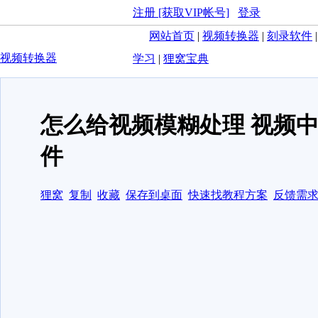
注册 [获取VIP帐号]
登录
网站首页
|
视频转换器
|
刻录软件
视频转换器
学习
|
狸窝宝典
怎么给视频模糊处理 视频
件
狸窝
复制
收藏
保存到桌面
快速找教程方案
反馈需