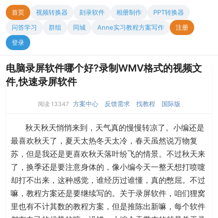
首页
视频转换器
刻录软件
相册制作
PPT转换器
问答学习
群组
同城
Anne实习教程方案写作
注册
登录
电脑录屏软件哪个好?录制WMV格式的视频文
件,快速录屏软件
方案中心
反馈需求
找教程
国际版
阅读 13347
秋天秋天悄悄来到，天气真的慢慢转凉了。小编还是
最喜欢秋天了，夏天太热冬天太冷，春天虽然说万物复
苏，但是我还是更喜欢秋天落叶纷飞的情景。不过秋天来
了，换季还是要注意身体的，像小编今天一整天想打喷嚏
却打不出来，这种感觉，谁经历过谁懂，真的憋屈。不过
嘛，教程方案还是要继续写的。关于录屏软件，咱们狸窝
里也有不计其数的教程方案，但是推陈出新嘛，每个软件