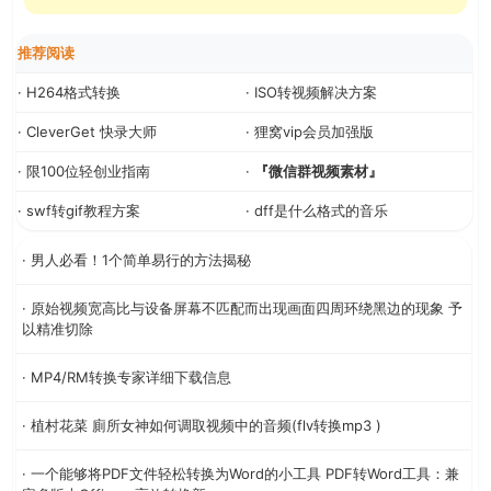
推荐阅读
· H264格式转换
· ISO转视频解决方案
· CleverGet 快录大师
· 狸窝vip会员加强版
· 限100位轻创业指南
·
『微信群视频素材』
· swf转gif教程方案
· dff是什么格式的音乐
· 男人必看！1个简单易行的方法揭秘
· 原始视频宽高比与设备屏幕不匹配而出现画面四周环绕黑边的现象 予
以精准切除
· MP4/RM转换专家详细下载信息
· 植村花菜 廁所女神如何调取视频中的音频(flv转换mp3 )
· 一个能够将PDF文件轻松转换为Word的小工具 PDF转Word工具：兼