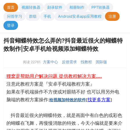
首页
视频转换器
刻录软件
相册制作
PPT转换器
问答学习
群组
手机
Android安卓app应用教程
注册
登录
抖音蝴蝶特效怎么弄的?抖音最近很火的蝴蝶特
效制作|安卓手机给视频添加蝴蝶特效
方案中心
反馈需求
找教程
国际版
阅读 22761
狸窝是帮助用户解决问题 提供教程解决方案
....
注意此教程方案是『安卓手机端教程方案』
如果在手机端操作不方便或对眼睛不好 也可以用另外电
脑端的教程方案操作:
找更多方案
给视频加特效的软件
[
]
抖音最近很火的蝴蝶特效，就是画面中有白色的或彩色
的蝴蝶在飞舞，再慢慢消散的特效，今天小编就是要来介