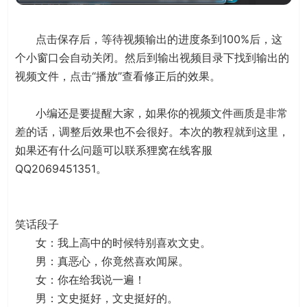
点击保存后，等待视频输出的进度条到100%后，这
个小窗口会自动关闭。然后到输出视频目录下找到输出的
视频文件，点击“播放”查看修正后的效果。
小编还是要提醒大家，如果你的视频文件画质是非常
差的话，调整后效果也不会很好。本次的教程就到这里，
如果还有什么问题可以联系狸窝在线客服
QQ2069451351。
笑话段子
女：我上高中的时候特别喜欢文史。
男：真恶心，你竟然喜欢闻屎。
女：你在给我说一遍！
男：文史挺好，文史挺好的。