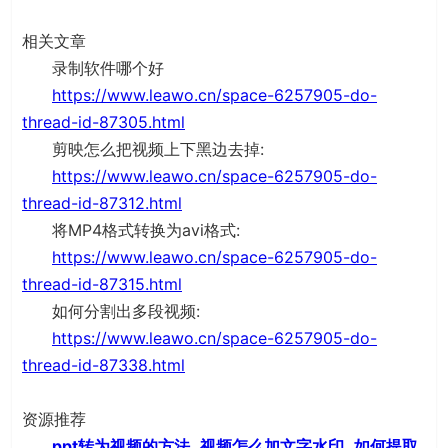
相关文章
录制软件哪个好
https://www.leawo.cn/space-6257905-do-
thread-id-87305.html
剪映怎么把视频上下黑边去掉:
https://www.leawo.cn/space-6257905-do-
thread-id-87312.html
将MP4格式转换为avi格式:
https://www.leawo.cn/space-6257905-do-
thread-id-87315.html
如何分割出多段视频:
https://www.leawo.cn/space-6257905-do-
thread-id-87338.html
资源推荐
ppt转为视频的方法
视频怎么加文字水印
如何提取