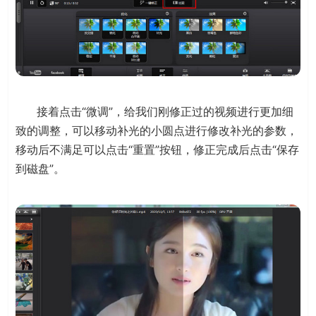
接着点击“微调”，给我们刚修正过的视频进行更加细
致的调整，可以移动补光的小圆点进行修改补光的参数，
移动后不满足可以点击“重置”按钮，修正完成后点击“保存
到磁盘”。