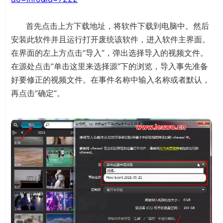
首先点击上方下载地址，将软件下载到电脑中。然后
安装此软件并且运行打开废统该软件，进入软件主界面。
在界面的左上方点击“导入”，弹出选择导入的视频文件。
在源处点击“单击这里来选择源”下的浏览，导入事先准备
好要修正的视频文件。在事件名称中输入名称或者默认，
再点击“确定”。