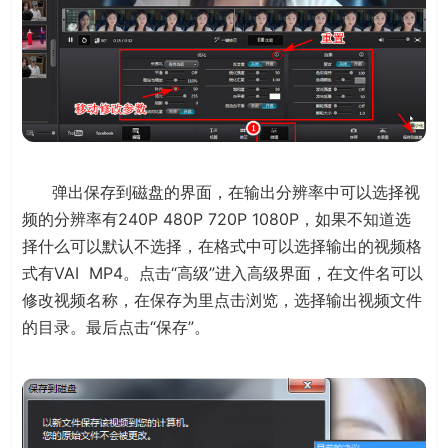
弹出保存到磁盘的界面，在输出分辨率中可以选择视
频的分辨率有240P 480P 720P 1080P，如果不知道选
择什么可以默认不选择，在格式中可以选择输出的视频格
式有VAI MP4。点击“高级”进入高级界面，在文件名可以
修改视频名称，在保存为里点击浏览，选择输出视频文件
的目录。最后点击“保存”。