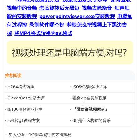
视频中的音频
怎么旋转后无黑边
视频去除杂音
汇声汇
影的安装教程
powerpointviewer.exe安装教程
电脑如
何过程控
录制软件哪个好
剪映怎么把视频上下黑边去
掉
将MP4格式转换为avi格式
推荐阅读
· H264格式转换
· ISO转视频解决方案
· CleverGet 快录大师
· 狸窝vip会员加强版
· 限100位轻创业指南
·
『微信群视频素材』
· swf转gif教程方案
· dff是什么格式的音乐
· 男人必看！1个简单易行的方法揭秘