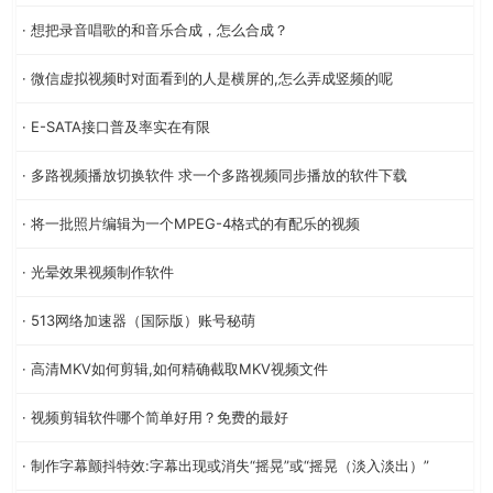
· 想把录音唱歌的和音乐合成，怎么合成？
· 微信虚拟视频时对面看到的人是横屏的,怎么弄成竖频的呢
· E-SATA接口普及率实在有限
· 多路视频播放切换软件 求一个多路视频同步播放的软件下载
· 将一批照片编辑为一个MPEG-4格式的有配乐的视频
· 光晕效果视频制作软件
· 513网络加速器（国际版）账号秘萌
· 高清MKV如何剪辑,如何精确截取MKV视频文件
· 视频剪辑软件哪个简单好用？免费的最好
· 制作字幕颤抖特效:字幕出现或消失“摇晃”或“摇晃（淡入淡出）”