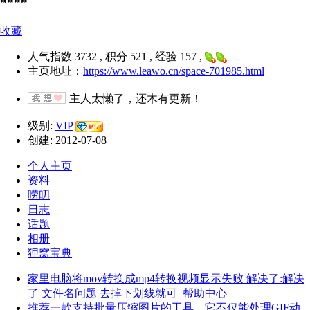
****
收藏
人气指数 3732 , 积分 521 , 经验 157 ,
主页地址：
https://www.leawo.cn/space-701985.html
主人太懒了，还木有更新！
级别:
VIP
创建: 2012-07-08
个人主页
资料
唠叨
日志
话题
相册
狸窝宝典
家里电脑将mov转换成mp4转换视频显示失败 解决了:解决
了 文件名问题 去掉下划线就可
帮助中心
推荐一款支持批量压缩图片的工具，它不仅能处理GIF动