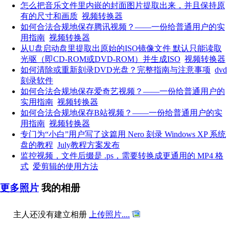
怎么把音乐文件里内嵌的封面图片提取出来，并且保持原
有的尺寸和画质
视频转换器
如何合法合规地保存腾讯视频？——一份给普通用户的实
用指南
视频转换器
从U盘启动盘里提取出原始的ISO镜像文件 默认只能读取
光驱（即CD-ROM或DVD-ROM）并生成ISO
视频转换器
如何清除或重新刻录DVD光盘？完整指南与注意事项
dvd
刻录软件
如何合法合规地保存爱奇艺视频？——一份给普通用户的
实用指南
视频转换器
如何合法合规地保存B站视频？——一份给普通用户的实
用指南
视频转换器
专门为“小白”用户写了这篇用 Nero 刻录 Windows XP 系统
盘的教程
July教程方案发布
监控视频，文件后缀是 .ps，需要转换成更通用的 MP4 格
式
爱剪辑的使用方法
更多照片
我的相册
主人还没有建立相册
上传照片....