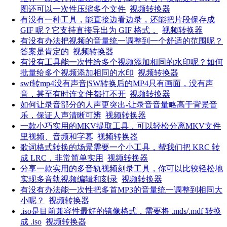
图还可以一次性压缩多个文件
视频转换器
有没有一种工具，能直接边看边录，还能把片段保存成
GIF 呢？它支持直接导出为 GIF 格式，
视频转换器
有没有办法把视频的音量统一调整到一个舒适的范围呢？
答案是肯定的
视频转换器
有没有工具能一次性给多个视频添加相同的水印呢？如何
批量给多个视频添加相同的水印
视频转换器
swf转mp4没有声音|SW转换后的MP4只有画面，没有声
音，甚至有时连文件都打不开
视频转换器
如何让录音部分的人声更突出-让录音音量略高于背景音
乐，保证人声清晰可辨
视频转换器
一款小巧实用的MKV提取工具，可以轻松分离MKV文件
里视频、音频和字幕
视频转换器
歌词格式转换的场景需要一个小工具，帮我们把 KRC 转
成 LRC，非常简单实用
视频转换器
分享一款实用的多音轨视频刻录工具，你可以比较轻松地
实现多音轨视频编辑和刻录
视频转换器
有没有办法能一次性把多首MP3的音量统一调整到相同大
小呢？
视频转换器
.iso是目前兼容性最好的镜像格式，需要将 .mds/.mdf 转换
成 .iso
视频转换器