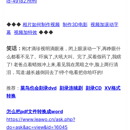
id-49182.html
◆◆◆
相片如何制作视频
制作3D电影
视频加滚动字
幕
视频加特效
◆◆◆
笑话：
刚才滴珍视明滴眼液，闭上眼滚动一下,再睁眼什
么都看不见了。吓疯了,大吼大叫。完了,买着假药了,我瞎
了! 老爸点着蜡烛冲上来,看见我在黑暗之中,脸上两行清
泪，骂道:越长越倒回去了!停个电看把你给吓的!
推荐：
菜鸟也会刻录dvd
刻录连续剧
刻录CD
XV格式
转换
怎么把pdf文件转换成word
https://www.leawo.cn/ask.php?
do=ask&ac=view&id=16045