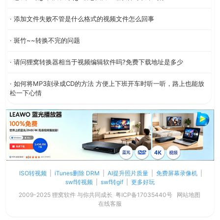
· 添加文件失败不管是什么格式的视频文件怎么回事
· 斑竹~~转换不完的问题
· 请问狸窝转换器相当于视频编辑软件吗?免费下载地址是多少
· 如何将MP3刻录成CD的方法 方便上下班开车时听一听，路上也能放
松一下心情
ISO转视频
|
iTunes删除 DRM
|
AI提升照片质量
|
免费屏幕录像机
|
swf转视频
|
swf转gif
|
更多好玩
2009-2025 狸窝软件 与你共同成长
粤ICP备17035440号
网站地图
在线客服