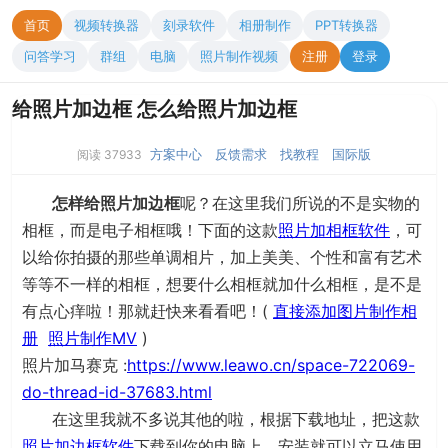
首页
视频转换器
刻录软件
相册制作
PPT转换器
问答学习
群组
电脑
照片制作视频
注册
登录
给照片加边框 怎么给照片加边框
方案中心
反馈需求
找教程
国际版
阅读 37933
怎样给照片加边框
呢？在这里我们所说的不是实物的
相框，而是电子相框哦！下面的这款
照片加相框软件
，可
以给你拍摄的那些单调相片，加上美美、个性和富有艺术
等等不一样的相框，想要什么相框就加什么相框，是不是
有点心痒啦！那就赶快来看看吧！(
直接添加图片制作相
册
照片制作MV
)
照片加马赛克 :
https://www.leawo.cn/space-722069-
do-thread-id-37683.html
在这里我就不多说其他的啦，根据下载地址，把这款
照片加边框软件
下载到你的电脑上，安装就可以立马使用