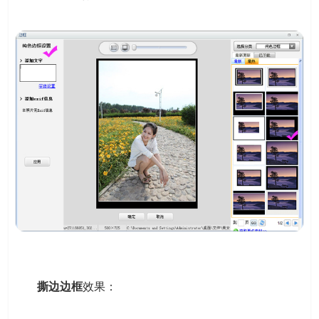
撕边边框
效果：