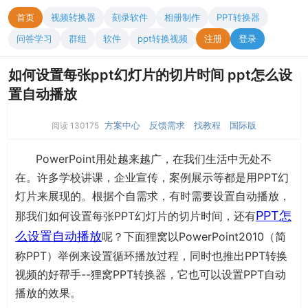
首页
视频转换器
刻录软件
相册制作
PPT转换器
问答学习
群组
软件
ppt转换视频
注册
登录
如何设置每张ppt幻灯片的切片时间 ppt怎么设
置自动播放
方案中心
反馈需求
找教程
国际版
阅读 130175
PowerPoint用处越来越广，在我们生活中无处不
在。许多学校讲课，企业宣传，案例展示等都是用PPT幻
灯片来展现的。根据个自需求，有时需要设置自动播放，
PPT怎
那我们如何设置每张PPT幻灯片的切片时间，还有
么设置自动播放
呢？下面狸窝以PowerPoint2010（简
称PPT）举例来设置循环播放过程，同时也推出PPT转换
视频的好帮手--狸窝PPT转换器，它也可以设置PPT自动
播放的效果。