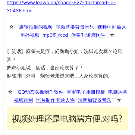
https://www.leawo.cn/space-627-do-thread-id-
30436.html
☆⌒
旋转拍倒的视频
视频替换背景音乐
视频中间插入
另外视频
mp3刻录cd
伴奏升降调软件
⌒☆
〖笑话〗麻雀去足疗，问鹦鹉小姐：洗脚论次算？论只
算？
鹦鹉小姐说：废话，当然论次算了！
麻雀冲门外叫：蜈蚣老弟进来吧，人家论次算的。
☆⌒
QQ动态头像制作软件
宝宝电子相册模板
电脑屏幕
视频录制
照片制作卡通人物
录音加背景音乐
⌒☆