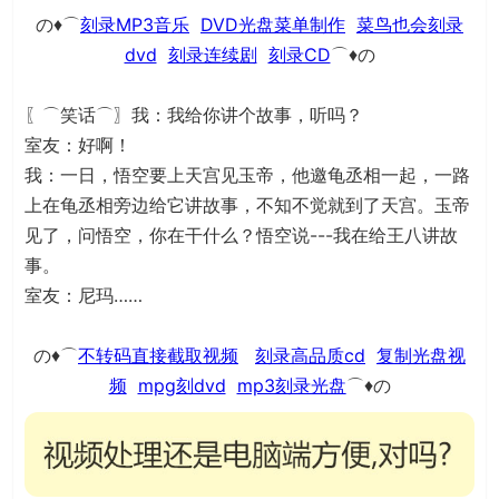
の♦⌒
刻录MP3音乐
DVD光盘菜单制作
菜鸟也会刻录
dvd
刻录连续剧
刻录CD
⌒♦の
〖⌒笑话⌒〗我：我给你讲个故事，听吗？
室友：好啊！
我：一日，悟空要上天宫见玉帝，他邀龟丞相一起，一路
上在龟丞相旁边给它讲故事，不知不觉就到了天宫。玉帝
见了，问悟空，你在干什么？悟空说---我在给王八讲故
事。
室友：尼玛……
の♦⌒
不转码直接截取视频
刻录高品质cd
复制光盘视
频
mpg刻dvd
mp3刻录光盘
⌒♦の