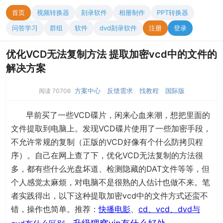
首页
视频转换器
刻录软件
相册制作
PPT转换器
问答学习
群组
软件
dvd刻录软件
注册
登录
优化VCD无法复制方法 提取加密vcd中的文件的
解决方案
方案中心
反馈需求
找教程
国际版
阅读 70706
早前买了一些VCD碟片，闲来心血来潮，想把里面的
文件提取到电脑上。发现VCD碟片使用了一些加密手段，
不允许常规的复制（正版的VCD好像有个什么防拷贝程
序）。自己在网上查了下，优化VCD无法复制的方法很
多，都有些什么光盘坏道、检测隐藏的DAT文件等等，但
个人感觉太麻烦，对电脑不是很熟的人估计也做不来。笔
者实践得出，以下这种提取加密vcd中的文件方式还蛮不
错，操作也简单。推荐：
快播电影
、
cd、vcd、dvd与