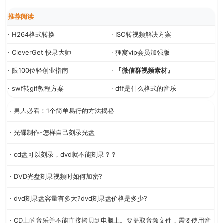
推荐阅读
· H264格式转换
· ISO转视频解决方案
· CleverGet 快录大师
· 狸窝vip会员加强版
· 限100位轻创业指南
·
『微信群视频素材』
· swf转gif教程方案
· dff是什么格式的音乐
· 男人必看！1个简单易行的方法揭秘
· 光碟制作-怎样自己刻录光盘
· cd盘可以刻录，dvd就不能刻录？？
· DVD光盘刻录视频时如何加密?
· dvd刻录盘容量有多大?dvd刻录盘价格是多少?
· CD上的音乐并不能直接拷贝到电脑上。要提取音频文件，需要使用音