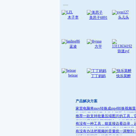
......
木子李
头儿头
美思子6891
蓝凌
方芋
弥迷zyf
beixue
丁丁妈妈
快乐莫醉
产品解决方案
家里电脑将mov转换成mp4转换视频
败 解决了:解决了 文件名问题 去掉下
推荐一款支持批量压缩图片的工具，
就可
仅能处理GIF动图还可以一次性压缩
有没有一种工具，能直接边看边录，
件
把片段保存成 GIF 呢？它支持直接导
有没有办法把视频的音量统一调整到
GIF 格式，