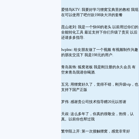
爱情鸟KTV: 我要好学习狸窝宝典里的教程 我现
在可以使用了吧付款198块大洋的套餐
昆山老刘: 我是一个快60的老头 以前用过你们的
全能转化工具 最近支持下你们升级了贵宾 以后
还请多多指导.
lwplmc: 给女朋友做了一个视频 有视频制作兴趣
的朋友交流下 我是198元的用户.
青岛装饰: 狐窝老板 我是刚注册的永久会员 有
空来青岛我请你喝酒.
五兄: 用狸窝好久了，觉得不错，刚升级vip，也
支持下国产正版
罗伟: 感谢贵公司技术指导赠20元以答谢
天叔: 这么多年了，你真的很敬业，热情，认
真。以前你也帮过我
繁华陌上开: 第一次接触狸窝，感觉非常好