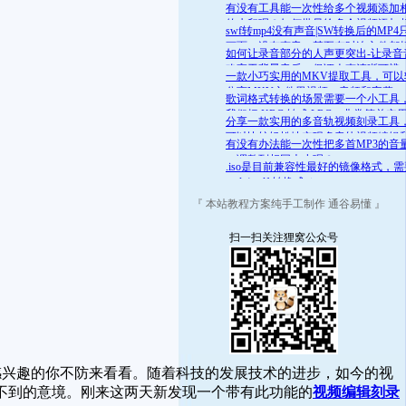
舒适的范围呢？答案是肯定的
有没有工具能一次性给多个视频添加
的水印呢？如何批量给多个视频添加
swf转mp4没有声音|SW转换后的MP4
的水印
画面，没有声音，甚至有时连文件都
如何让录音部分的人声更突出-让录音
开
略高于背景音乐，保证人声清晰可辨
一款小巧实用的MKV提取工具，可以
分离MKV文件里视频、音频和字幕
歌词格式转换的场景需要一个小工具
我们把 KRC 转成 LRC，非常简单实
分享一款实用的多音轨视频刻录工具
可以比较轻松地实现多音轨视频编辑
有没有办法能一次性把多首MP3的音
录
一调整到相同大小呢？
.iso是目前兼容性最好的镜像格式，
.mds/.mdf 转换成 .iso
『 本站教程方案纯手工制作 通谷易懂 』
扫一扫关注狸窝公众号
感兴趣的你不防来看看。随着科技的发展技术的进步，如今的视
不到的意境。刚来这两天新发现一个带有此功能的
视频编辑刻录