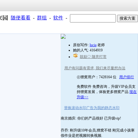
随便看看
-
群组
-
软件
-
原创写作:
lucia
老师
她的人气: 4164919
鼓励♡ 随意打赏
用户有问题有需求, 我们来尽量想办法
㊣狸窝用户：7428164 位
用户排行
免费软件 免费咨询，升级VIP会员支
持狸窝发展，体验更多狸窝产品
现在
升级>>
替换滚动水印广告为我的静态水印
南京婚庆: 你们的产品很好 已升级vip!
乔乔: 刚升级10年会员,狸窝不错 刚完成小孩寒
假作业是把视频转换视频.