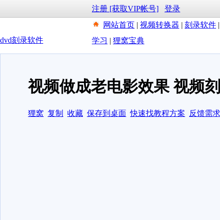
注册 [获取VIP帐号]
登录
网站首页
|
视频转换器
|
刻录软件
dvd刻录软件
学习
|
狸窝宝典
视频做成老电影效果 视频刻
狸窝
复制
收藏
保存到桌面
快速找教程方案
反馈需