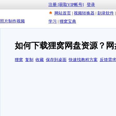
注册 [获取VIP帐号]
登录
网站首页
|
视频转换器
|
刻录软件
照片制作视频
学习
|
狸窝宝典
如何下载狸窝网盘资源？网
狸窝
复制
收藏
保存到桌面
快速找教程方案
反馈需