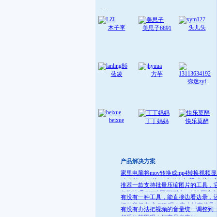
......
木子李
头儿头
美思子6891
蓝凌
方芋
弥迷zyf
beixue
丁丁妈妈
快乐莫醉
产品解决方案
家里电脑将mov转换成mp4转换视频
败 解决了:解决了 文件名问题 去掉下
推荐一款支持批量压缩图片的工具，
就可
仅能处理GIF动图还可以一次性压缩
有没有一种工具，能直接边看边录，
件
把片段保存成 GIF 呢？它支持直接导
有没有办法把视频的音量统一调整到
GIF 格式，