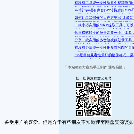
舒适的范围呢？答案是肯定的
有没有工具能一次性给多个视频添加
的水印呢？如何批量给多个视频添加
swf转mp4没有声音|SW转换后的MP4
的水印
画面，没有声音，甚至有时连文件都
如何让录音部分的人声更突出-让录音
开
略高于背景音乐，保证人声清晰可辨
一款小巧实用的MKV提取工具，可以
分离MKV文件里视频、音频和字幕
歌词格式转换的场景需要一个小工具
我们把 KRC 转成 LRC，非常简单实
分享一款实用的多音轨视频刻录工具
可以比较轻松地实现多音轨视频编辑
有没有办法能一次性把多首MP3的音
录
一调整到相同大小呢？
.iso是目前兼容性最好的镜像格式，
.mds/.mdf 转换成 .iso
『 本站教程方案纯手工制作 通谷易懂 』
扫一扫关注狸窝公众号
），备受用户的喜爱。但是介于有些朋友不知道狸窝网盘资源该如