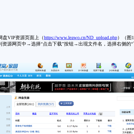
盘VIP资源页面上（
https://www.leawo.cn/ND_upload.php
）（图
到资源网页中→选择“点击下载”按钮→出现文件名，选择右侧的“