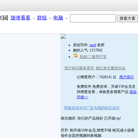
随便看看
-
群组
-
电脑
-
原创写作:
april
老师
她的人气: 1217842
鼓励♡ 随意打赏
用户有问题有需求, 我们来尽量想办法
㊣狸窝用户：7428141 位
用户排行
免费软件 免费咨询，升级VIP会员支
持狸窝发展，体验更多狸窝产品
现在
升级>>
替换滚动水印广告为我的静态水印
南京婚庆: 你们的产品很好 已升级vip!
乔乔: 刚升级10年会员,狸窝不错 刚完成小孩寒
假作业是把视频转换视频.