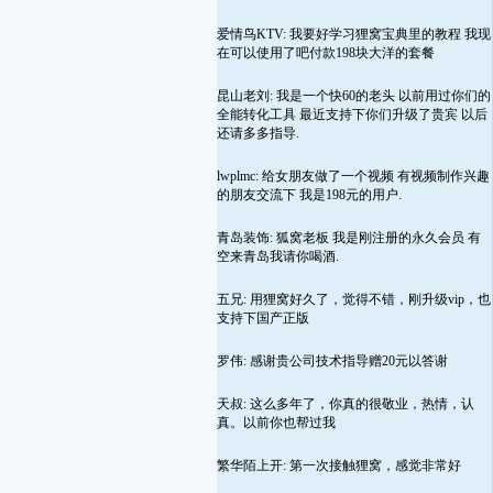
爱情鸟KTV: 我要好学习狸窝宝典里的教程 我现
在可以使用了吧付款198块大洋的套餐
昆山老刘: 我是一个快60的老头 以前用过你们的
全能转化工具 最近支持下你们升级了贵宾 以后
还请多多指导.
lwplmc: 给女朋友做了一个视频 有视频制作兴趣
的朋友交流下 我是198元的用户.
青岛装饰: 狐窝老板 我是刚注册的永久会员 有
空来青岛我请你喝酒.
五兄: 用狸窝好久了，觉得不错，刚升级vip，也
支持下国产正版
罗伟: 感谢贵公司技术指导赠20元以答谢
天叔: 这么多年了，你真的很敬业，热情，认
真。以前你也帮过我
繁华陌上开: 第一次接触狸窝，感觉非常好