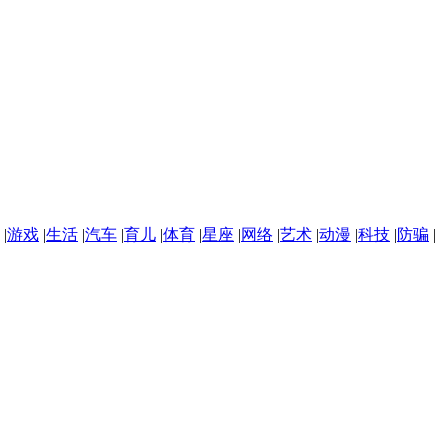
|
游戏
|
生活
|
汽车
|
育儿
|
体育
|
星座
|
网络
|
艺术
|
动漫
|
科技
|
防骗
|