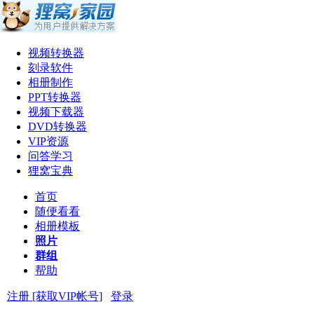
视频转换器
刻录软件
相册制作
PPT转换器
视频下载器
DVD转换器
VIP资源
问答学习
狸窝宝典
首页
随便看看
相册模板
照片
群组
帮助
注册 [获取VIP帐号]
登录