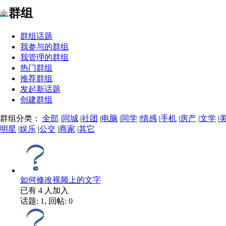
群组
群组话题
我参与的群组
我管理的群组
热门群组
推荐群组
发起新话题
创建群组
群组分类：
全部
|
同城
|
社团
|
电脑
|
同学
|
情感
|
手机
|
房产
|
文学
|
明星
|
娱乐
|
公交
|
商家
|
其它
如何修改视频上的文字
已有
4
人加入
话题: 1, 回帖: 0