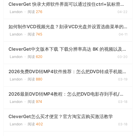
CleverGet 快录大师软件界面可以通过按住ctrl+鼠标滑动进行放大缩小设置
Landon
·
阅读
276
04-22
如何制作VCD视频光盘？刻录VCD光盘并设置选曲菜单的方法
Landon
·
阅读
745
04-11
CleverGet中文版本下载 下载分辨率高达 8K 的视频以及来自 1000 多个网站视频
Landon
·
阅读
620
03-20
2026免费DVD转MP4软件推荐：怎么把DVD转成手机能看的格式
Landon
·
阅读
880
03-19
2026最新DVD转MP4教程：怎么把DVD电影存到手机/电脑
Landon
·
阅读
974
03-18
CleverGet怎么买才便宜？官方淘宝店购买激活教学
Landon
·
阅读
402
03-18