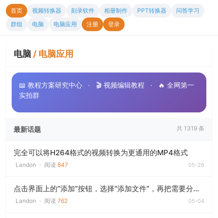
首页
视频转换器
刻录软件
相册制作
PPT转换器
问答学习
群组
电脑
电脑应用
注册
登录
电脑
/
电脑应用
📖 教程方案研究中心
·
🎬 视频编辑教程
·
🔥 全网第一
实拍群
共 1319 条
最新话题
完全可以将H264格式的视频转换为更通用的MP4格式
Landon
·
阅读
847
05-26
点击界面上的“添加”按钮，选择“添加文件”，再把需要分割的视频添加到软件中。支持批量
Landon
·
阅读
762
05-04