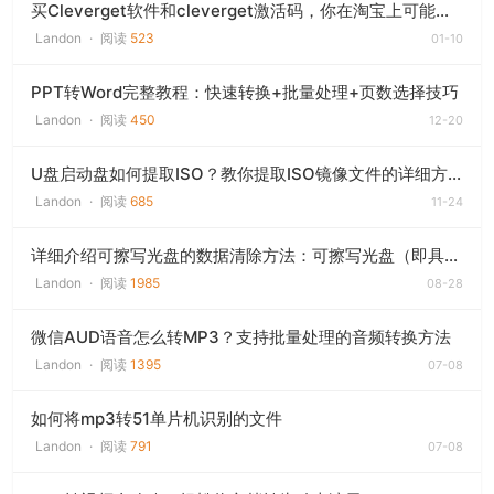
买Cleverget软件和cleverget激活码，你在淘宝上可能遇到的“坑”和那条“正路”
Landon
·
阅读
523
01-10
PPT转Word完整教程：快速转换+批量处理+页数选择技巧
Landon
·
阅读
450
12-20
U盘启动盘如何提取ISO？教你提取ISO镜像文件的详细方法
Landon
·
阅读
685
11-24
详细介绍可擦写光盘的数据清除方法：可擦写光盘（即具有RW规格的光盘），支持擦写功能的刻录机
Landon
·
阅读
1985
08-28
微信AUD语音怎么转MP3？支持批量处理的音频转换方法
Landon
·
阅读
1395
07-08
如何将mp3转51单片机识别的文件
Landon
·
阅读
791
07-08