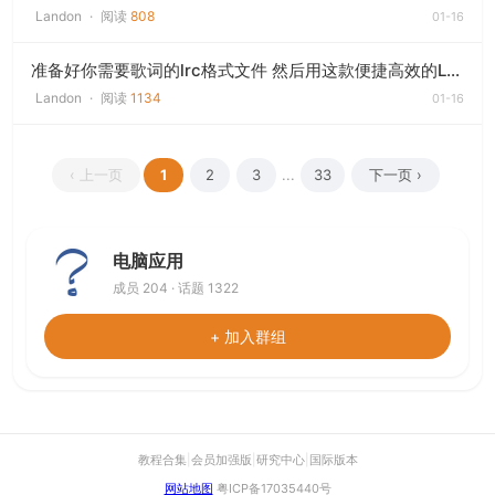
Landon
·
阅读
808
01-16
准备好你需要歌词的lrc格式文件 然后用这款便捷高效的LRC转KSC转换工具把lrc转ksc歌词
Landon
·
阅读
1134
01-16
‹ 上一页
1
2
3
...
33
下一页 ›
电脑应用
成员 204 · 话题 1322
+ 加入群组
教程合集
|
会员加强版
|
研究中心
|
国际版本
网站地图
粤ICP备17035440号