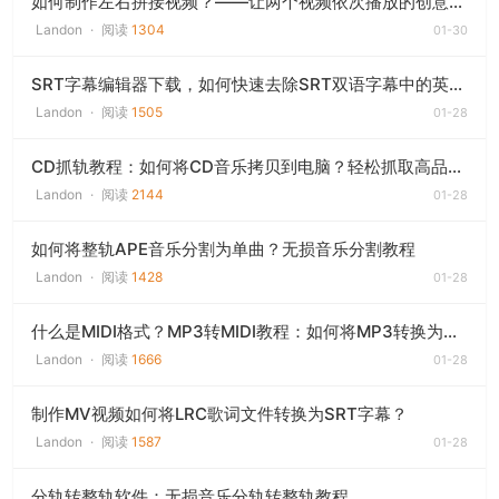
如何制作左右拼接视频？——让两个视频依次播放的创意效果！
Landon
·
阅读
1304
01-30
SRT字幕编辑器下载，如何快速去除SRT双语字幕中的英文？
Landon
·
阅读
1505
01-28
CD抓轨教程：如何将CD音乐拷贝到电脑？轻松抓取高品质音乐！
Landon
·
阅读
2144
01-28
如何将整轨APE音乐分割为单曲？无损音乐分割教程
Landon
·
阅读
1428
01-28
什么是MIDI格式？MP3转MIDI教程：如何将MP3转换为MIDI？
Landon
·
阅读
1666
01-28
制作MV视频如何将LRC歌词文件转换为SRT字幕？
Landon
·
阅读
1587
01-28
分轨转整轨软件：无损音乐分轨转整轨教程