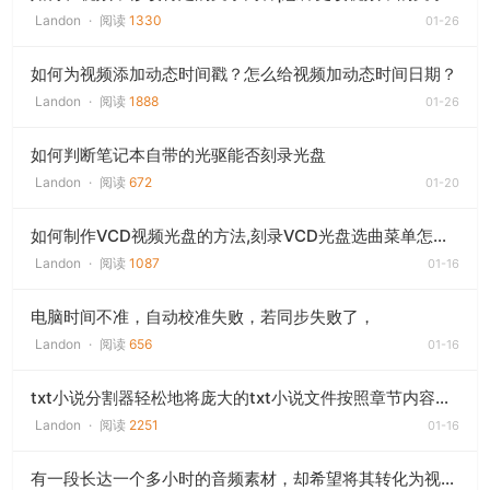
Landon
·
阅读
1330
01-26
如何为视频添加动态时间戳？怎么给视频加动态时间日期？
Landon
·
阅读
1888
01-26
如何判断笔记本自带的光驱能否刻录光盘
Landon
·
阅读
672
01-20
如何制作VCD视频光盘的方法,刻录VCD光盘选曲菜单怎么设置
Landon
·
阅读
1087
01-16
电脑时间不准，自动校准失败，若同步失败了，
Landon
·
阅读
656
01-16
txt小说分割器轻松地将庞大的txt小说文件按照章节内容进行拆分
Landon
·
阅读
2251
01-16
有一段长达一个多小时的音频素材，却希望将其转化为视频形式（音频搭配一张静态图片）