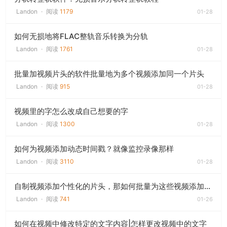
Landon
·
阅读
1179
01-28
如何无损地将FLAC整轨音乐转换为分轨
Landon
·
阅读
1761
01-28
批量加视频片头的软件批量地为多个视频添加同一个片头
Landon
·
阅读
915
01-28
视频里的字怎么改成自己想要的字
Landon
·
阅读
1300
01-28
如何为视频添加动态时间戳？就像监控录像那样
Landon
·
阅读
3110
01-28
自制视频添加个性化的片头，那如何批量为这些视频添加上统一的片头呢？
Landon
·
阅读
741
01-26
如何在视频中修改特定的文字内容|怎样更改视频中的文字