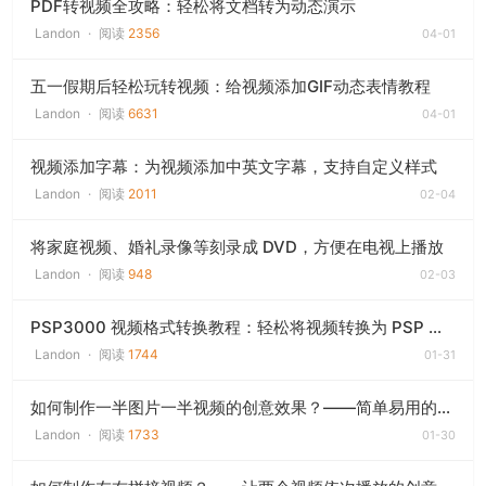
PDF转视频全攻略：轻松将文档转为动态演示
Landon
·
阅读
2356
04-01
五一假期后轻松玩转视频：给视频添加GIF动态表情教程
Landon
·
阅读
6631
04-01
视频添加字幕：为视频添加中英文字幕，支持自定义样式
Landon
·
阅读
2011
02-04
将家庭视频、婚礼录像等刻录成 DVD，方便在电视上播放
Landon
·
阅读
948
02-03
PSP3000 视频格式转换教程：轻松将视频转换为 PSP 支持的 MP4 格式
Landon
·
阅读
1744
01-31
如何制作一半图片一半视频的创意效果？——简单易用的视频拼接教程
Landon
·
阅读
1733
01-30