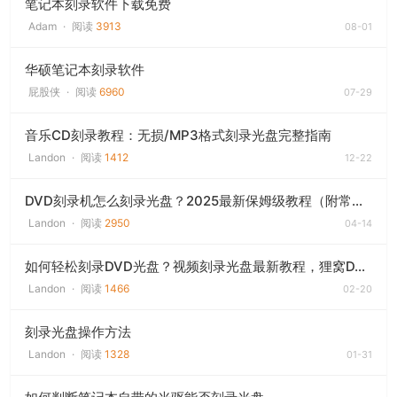
笔记本刻录软件下载免费
Adam
·
阅读
3913
08-01
华硕笔记本刻录软件
屁股侠
·
阅读
6960
07-29
音乐CD刻录教程：无损/MP3格式刻录光盘完整指南
Landon
·
阅读
1412
12-22
DVD刻录机怎么刻录光盘？2025最新保姆级教程（附常见问题解决）
Landon
·
阅读
2950
04-14
如何轻松刻录DVD光盘？视频刻录光盘最新教程，狸窝DVD刻录软件助你一步到位！
Landon
·
阅读
1466
02-20
刻录光盘操作方法
Landon
·
阅读
1328
01-31