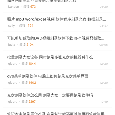
如何判断笔记本自带的光驱能否刻录光盘
Landon
·
阅读
673
01-20
照片 mp3 word/excel 视频 软件程序刻录光盘 数据刻录软件下载
sally
·
阅读
1794
08-27
可以剪切截取的DVD视频刻录软件下载 多个视频只截取其中一段视频再刻录光盘
lucia
·
阅读
2104
08-06
批量刻录光盘设备 同时刻录多张光盘的机器叫什么
qiaoru
·
阅读
1844
12-20
dvd菜单刻录软件 电脑上如何刻录光盘菜单界面
qiaoru
·
阅读
1402
12-20
光盘刻录软件怎么用 刻录光盘一定要用刻录软件吗
qiaoru
·
阅读
2297
10-19
笔记本电脑录屏怎么录 在录制过程还可以使用画笔标注屏幕|用什么录屏软件好