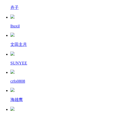
卉子
lhuxil
文田主月
SUNYEE
crfo0808
海雄鹰