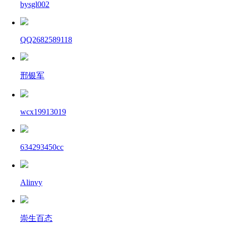
bysgl002
QQ2682589118
邢银军
wcx19913019
634293450cc
Alinvy
崇生百态