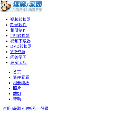
视频转换器
刻录软件
相册制作
PPT转换器
视频下载器
DVD转换器
VIP资源
问答学习
狸窝宝典
首页
随便看看
相册模板
照片
群组
帮助
注册 [获取VIP帐号]
登录