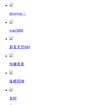
iloveyou！
wan5888
蔚蓝天空889
怡馨盈盈
纵横四海
东轩