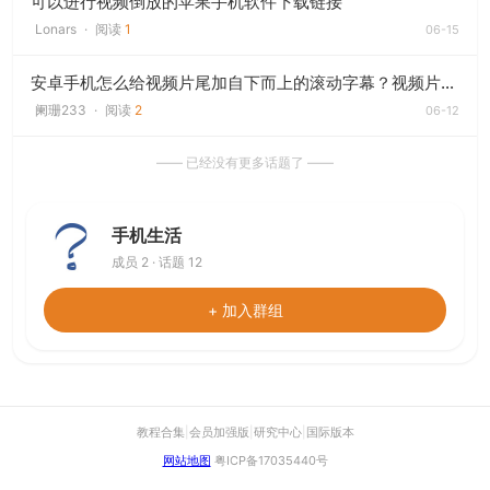
可以进行视频倒放的苹果手机软件下载链接
Lonars
·
阅读
1
06-15
安卓手机怎么给视频片尾加自下而上的滚动字幕？视频片尾加滚动字幕的安卓手机软件
阑珊233
·
阅读
2
06-12
—— 已经没有更多话题了 ——
手机生活
成员 2 · 话题 12
+ 加入群组
教程合集
|
会员加强版
|
研究中心
|
国际版本
网站地图
粤ICP备17035440号