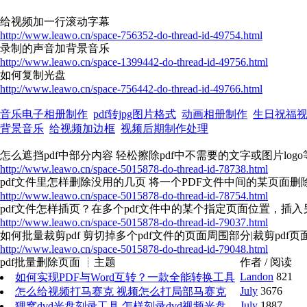
给视频加一行滚动字幕
http://www.leawo.cn/space-756352-do-thread-id-49754.html
录制的声音加背景音乐
http://www.leawo.cn/space-1399442-do-thread-id-49756.html
如何复制光盘
http://www.leawo.cn/space-756442-do-thread-id-49766.html
音乐电子相册制作
pdf转jpg图片格式
动画相册制作
生日祝福
背景音乐
给视频加边框
视频后期制作处理
怎么遮挡pdf中部分内容 轻松擦除pdf中不需要的文字或图片logo
http://www.leawo.cn/space-5015878-do-thread-id-78738.html
pdf文件里怎样删除没用的几页 将一个PDF文件中间的某页面删
http://www.leawo.cn/space-5015878-do-thread-id-78754.html
pdf文件怎样插页？在多个pdf文件中的某个指定页面位置，插入另
http://www.leawo.cn/space-5015878-do-thread-id-79037.html
如何批量裁剪pdf 剪切掉多个pdf文件的页面周围部分|裁剪pdf
http://www.leawo.cn/space-5015878-do-thread-id-79048.html
pdf批量删除页面 ┊主题
作者 / 阅读
Landon
821
如何实现PDF与Word互转？一款全能转换工具
July
3676
推荐
怎么给视频打马赛克 视频怎么打局部马赛克
July
1887
狸窝dvd光盘刻录工具 怎样刻录dvd视频光盘