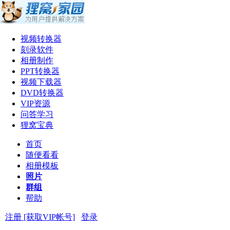
视频转换器
刻录软件
相册制作
PPT转换器
视频下载器
DVD转换器
VIP资源
问答学习
狸窝宝典
首页
随便看看
相册模板
照片
群组
帮助
注册 [获取VIP帐号]
登录