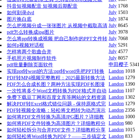
July
1768
抖音短视频配音 短视频后期配音
July
1503
如何刻录dvd
July
1874
图片换白底
July
8645
怎么把视频分成一张张图片 从视频中截取高清
July
3978
图片
pdf怎么转换成jpg图片
July
7068
怎么将ppt转换成视频 把自己制作的PPT文件转
July
5291
换成mp4格式的视频文件
如何p视频对话框
July
4577
怎样将两个歌曲合并
July
8057
手机照片视频制作软件
申田樱子
534
pdf批量删除页面软件
Landon
1018
实现ppt转word的方法:ppt转word先把PPT转换
Landon
1279
PDF、再将PDF转换WORD
PDF转MP4视频完整教程：2025最新转换方法
Landon
1390
与软件推荐
PDF怎么合成长图？两种方法实现PDF长图漫
Landon
1107
画一键生成
一次性将多个Word文档转换为PDF格式并自动
Landon
1302
添加自定义文字水印
免费下载豆丁网和百度文库等网站的文档资源
Landon
1279
豆丁文档下载器获取的文件是PDF格式
解决PDF转Excel格式错位问题 - 保持原格式完
Landon
2356
整技巧
PDF转视频全攻略：轻松将文档转为动态演示
Landon
1000
如何将PDF文件转换为高清JPG图片？详细教
Landon
980
程分享
如何将PDF文件转换为高清图片？详细教程分
Landon
1015
享
如何轻松拆分与合并PDF文件？详细教程分享
Landon
833
如何轻松将Word转换为PDF？——三步搞定文