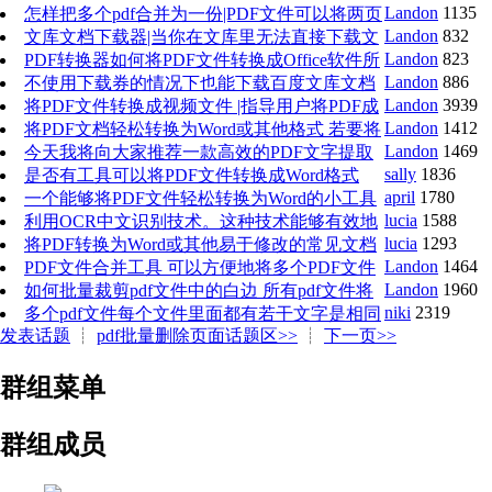
Landon
1135
档转换
怎样把多个pdf合并为一份|PDF文件可以将两页
Landon
832
或多页内容合并成一个超长页面，
文库文档下载器|当你在文库里无法直接下载文
Landon
823
档时,帮助你轻松下载，并且会自动转换为PDF
PDF转换器如何将PDF文件转换成Office软件所
Landon
886
能处理的文件格式呢？
不使用下载券的情况下也能下载百度文库文档
Landon
3939
的方法,下载的文档会自动保存为PDF格式
将PDF文件转换成视频文件 |指导用户将PDF成
Landon
1412
功转换为常见视频格式（如MP4）的教程
将PDF文档轻松转换为Word或其他格式 若要将
Landon
1469
PDF文件转化为视频文件需要一些特别的技巧
今天我将向大家推荐一款高效的PDF文字提取
sally
1836
工具，并详细讲解其使用方法
是否有工具可以将PDF文件转换成Word格式
april
1780
有！这款工具还支持批量转换，简单几步，就能
一个能够将PDF文件轻松转换为Word的小工具
lucia
1588
轻松搞
PDF转Word工具：兼容多版本Office，高效转换新
利用OCR中文识别技术。这种技术能够有效地
lucia
1293
从PDF文件中提取出文字
将PDF转换为Word或其他易于修改的常见文档
Landon
1464
格式的方法 pdf转word转换器下载
PDF文件合并工具 可以方便地将多个PDF文件
Landon
1960
合并成一个文件
如何批量裁剪pdf文件中的白边 所有pdf文件将
niki
2319
根据指定的参数进行裁剪处理
多个pdf文件每个文件里面都有若干文字是相同
发表话题
┊
pdf批量删除页面话题区>>
┊
下一页>>
的字一次性替换修改成其它文字
群组菜单
群组成员