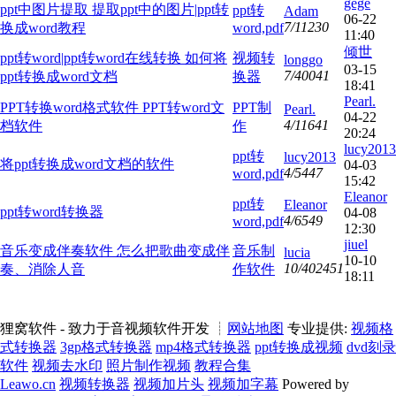
gege
ppt中图片提取 提取ppt中的图片|ppt转
ppt转
Adam
06-22
7/11230
换成word教程
word,pdf
11:40
倾世
ppt转word|ppt转word在线转换 如何将
视频转
longgo
03-15
7/40041
ppt转换成word文档
换器
18:41
Pearl.
PPT转换word格式软件 PPT转word文
PPT制
Pearl.
04-22
4/11641
档软件
作
20:24
lucy2013
ppt转
lucy2013
将ppt转换成word文档的软件
04-03
4/5447
word,pdf
15:42
Eleanor
ppt转
Eleanor
ppt转word转换器
04-08
4/6549
word,pdf
12:30
jiuel
音乐变成伴奏软件 怎么把歌曲变成伴
音乐制
lucia
10-10
10/402451
奏、消除人音
作软件
18:11
狸窝软件 - 致力于音视频软件开发 ┊
网站地图
专业提供:
视频格
式转换器
3gp格式转换器
mp4格式转换器
ppt转换成视频
dvd刻录
软件
视频去水印
照片制作视频
教程合集
Leawo.cn
视频转换器
视频加片头
视频加字幕
Powered by