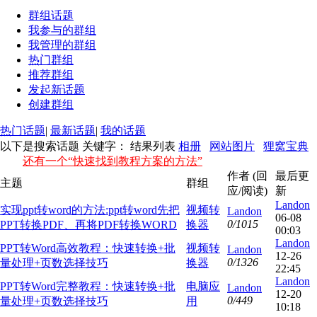
群组话题
我参与的群组
我管理的群组
热门群组
推荐群组
发起新话题
创建群组
热门话题
|
最新话题
|
我的话题
以下是搜索话题 关键字：
结果列表
相册
网站图片
狸窝宝典
还有一个“快速找到教程方案的方法”
作者 (回
最后更
主题
群组
应/阅读)
新
Landon
实现ppt转word的方法:ppt转word先把
视频转
Landon
06-08
0/1015
PPT转换PDF、再将PDF转换WORD
换器
00:03
Landon
PPT转Word高效教程：快速转换+批
视频转
Landon
12-26
0/1326
量处理+页数选择技巧
换器
22:45
Landon
PPT转Word完整教程：快速转换+批
电脑应
Landon
12-20
0/449
量处理+页数选择技巧
用
10:18