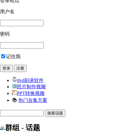
登录站点
用户名
密码
记住我
dvd刻录软件
照片制作视频
PPT转换视频
📚
热门合集方案
群组 - 话题