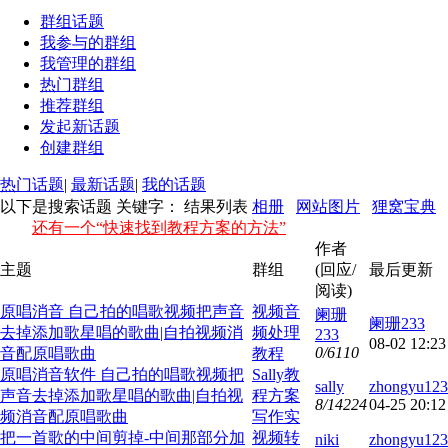
群组话题
我参与的群组
我管理的群组
热门群组
推荐群组
发起新话题
创建群组
热门话题
|
最新话题
|
我的话题
以下是搜索话题 关键字：
结果列表
相册
网站图片
狸窝宝典
还有一个“快速找到教程方案的方法”
作者
主题
群组
(回应/
最后更新
阅读)
原唱消音 自己拍的唱歌视频把声音
视频音
阑珊
阑珊233
去掉添加歌星唱的歌曲|自拍视频消
频处理
233
08-02 12:23
0/6110
音配原唱歌曲
教程
原唱消音软件 自己拍的唱歌视频把
Sally教
sally
zhongyu123
声音去掉添加歌星唱的歌曲|自拍视
程方案
8/14224
04-25 20:12
频消音配原唱歌曲
写作实
把一首歌的中间剪掉-中间那部分加
视频转
niki
zhongyu123