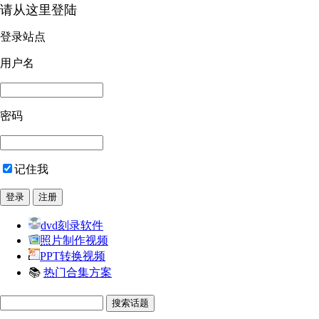
请从这里登陆
登录站点
用户名
密码
记住我
dvd刻录软件
照片制作视频
PPT转换视频
📚
热门合集方案