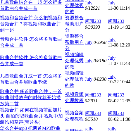
几首歌曲结合在一起 怎么把多
July
July
处理优秀
0/12921
11-30 11:14
首歌曲合并成一首
的教
视频和音频合并 怎么把视频和
资源整合
阑珊233
阑珊233
音频合并？将视频和歌曲合并
帮助用户
0/30393
11-19 14:32
到一起
分
资源整合
音频合并软件 怎么将多首歌曲
July
帮助用户
July
0/3958
11-08 12:20
合并成一首
分
视频编辑
歌曲合并软件 怎么将多首歌曲
July
处理优秀
July
0/8180
11-07 11:48
合并成一首
的教
视频编辑
几首歌曲合并成一首 怎么将多
July
处理优秀
July
0/8230
10-22 10:44
首歌曲合并层歌曲串烧
的教
歌曲合并 多首歌曲合并，一首
视频音频
阑珊233
阑珊233
歌曲刚播放完的时候就开始播
处理教程
0/3931
08-02 12:35
放第二首
视频合并 如何在视频前面加片
视频音频
阑珊233
阑珊233
头|自拍演唱歌曲合并 视频中加
处理教程
0/5510
08-02 11:38
装饰和掌声(带片头)
怎么合并mp3 把两首MP3歌曲
sally
sally