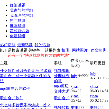
群组话题
我参与的群组
我管理的群组
热门群组
推荐群组
发起新话题
创建群组
热门话题
|
最新话题
|
我的话题
以下是搜索话题 关键字：
结果列表
相册
网站图片
狸窝宝典
还有一个“快速找到教程方案的方法”
作者 (回应/
主题
群组
最后更新
阅读)
什么软件可以合并音乐 将多首
视频编辑
July
歌曲合并成一个音频文件的方
处理优秀
July
0/4664
07-13 19:33
法
的教
mp3剪切
xjaaa
xjaaa
mp3歌曲合并软件
0/4492
06-03 14:51
合并大师
xjaaa
xjaaa
歌曲合并软件
歌曲合并
0/3745
06-02 17:33
怎么将多首音乐串烧成一首？
视频转换
阑珊233
阑珊233