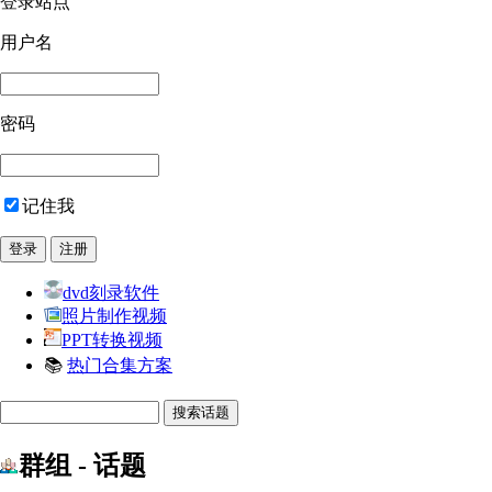
登录站点
用户名
密码
记住我
dvd刻录软件
照片制作视频
PPT转换视频
📚
热门合集方案
群组 - 话题