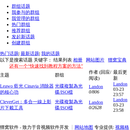
群组话题
我参与的群组
我管理的群组
热门群组
推荐群组
发起新话题
创建群组
热门话题
|
最新话题
|
我的话题
以下是搜索话题 关键字：
结果列表
相册
网站图片
狸窝宝典
还有一个“快速找到教程方案的方法”
作者 (回应/
最后更
主题
群组
阅读)
新
Landon
Leawo 藍光 Cinavia 消除器
光碟複製為光
Landon
03-23
0/806
的核心功
碟/ISO檔
23:57
Landon
CleverGet：多合一線上影
光碟複製為光
Landon
03-23
0/2628
片下載工具
碟/ISO檔
23:58
狸窝软件 - 致力于音视频软件开发 ┊
网站地图
专业提供:
视频格