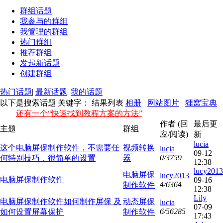
群组话题
我参与的群组
我管理的群组
热门群组
推荐群组
发起新话题
创建群组
热门话题
|
最新话题
|
我的话题
以下是搜索话题 关键字：
结果列表
相册
网站图片
狸窝宝典
还有一个“快速找到教程方案的方法”
作者 (回
最后更
主题
群组
应/阅读)
新
lucia
这个电脑屏保制作软件，不需要任
视频转换
lucia
09-12
0/3759
何特别技巧，很简单的设置
器
12:38
lucy2013
电脑屏保
lucy2013
电脑屏保制作软件
09-16
4/6364
制作软件
12:38
Lily
电脑屏保制作软件如何制作屏保 及
动态屏保
lucia
07-09
6/56285
如何设置屏幕保护
制作软件
17:43