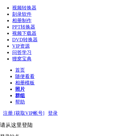
视频转换器
刻录软件
相册制作
PPT转换器
视频下载器
DVD转换器
VIP资源
问答学习
狸窝宝典
首页
随便看看
相册模板
照片
群组
帮助
注册 [获取VIP帐号]
登录
请从这里登陆