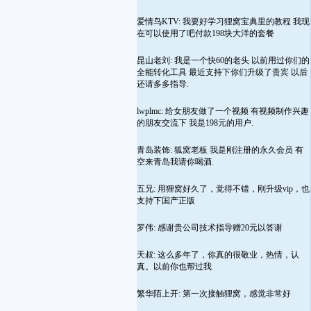
爱情鸟KTV: 我要好学习狸窝宝典里的教程 我现
在可以使用了吧付款198块大洋的套餐
昆山老刘: 我是一个快60的老头 以前用过你们的
全能转化工具 最近支持下你们升级了贵宾 以后
还请多多指导.
lwplmc: 给女朋友做了一个视频 有视频制作兴趣
的朋友交流下 我是198元的用户.
青岛装饰: 狐窝老板 我是刚注册的永久会员 有
空来青岛我请你喝酒.
五兄: 用狸窝好久了，觉得不错，刚升级vip，也
支持下国产正版
罗伟: 感谢贵公司技术指导赠20元以答谢
天叔: 这么多年了，你真的很敬业，热情，认
真。以前你也帮过我
繁华陌上开: 第一次接触狸窝，感觉非常好