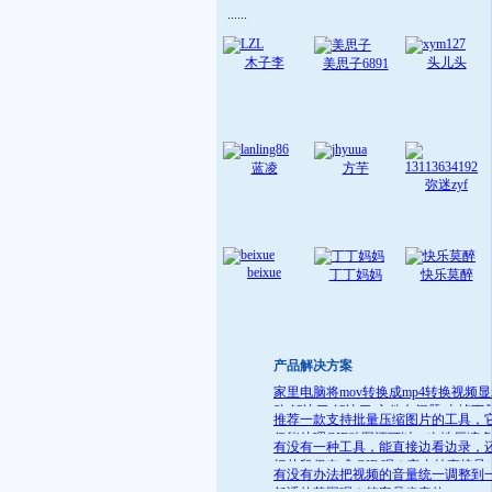
......
木子李
头儿头
美思子6891
蓝凌
方芋
弥迷zyf
beixue
丁丁妈妈
快乐莫醉
产品解决方案
家里电脑将mov转换成mp4转换视频
败 解决了:解决了 文件名问题 去掉下
推荐一款支持批量压缩图片的工具，
就可
仅能处理GIF动图还可以一次性压缩
有没有一种工具，能直接边看边录，
件
把片段保存成 GIF 呢？它支持直接导
有没有办法把视频的音量统一调整到
GIF 格式，