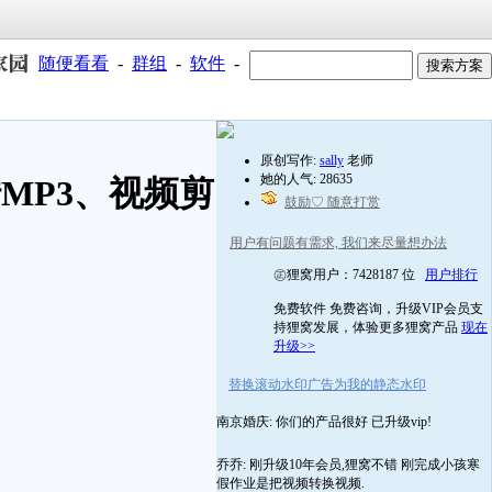
随便看看
-
群组
-
软件
-
原创写作:
sally
老师
她的人气: 28635
MP3、视频剪
鼓励♡ 随意打赏
用户有问题有需求, 我们来尽量想办法
㊣狸窝用户：7428187 位
用户排行
免费软件 免费咨询，升级VIP会员支
持狸窝发展，体验更多狸窝产品
现在
升级>>
替换滚动水印广告为我的静态水印
南京婚庆: 你们的产品很好 已升级vip!
乔乔: 刚升级10年会员,狸窝不错 刚完成小孩寒
假作业是把视频转换视频.