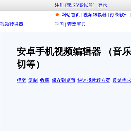
注册 [获取VIP帐号]
登录
网站首页
|
视频转换器
|
刻录软件
视频转换器
学习
|
狸窝宝典
安卓手机视频编辑器 （音
切等）
狸窝
复制
收藏
保存到桌面
快速找教程方案
反馈需