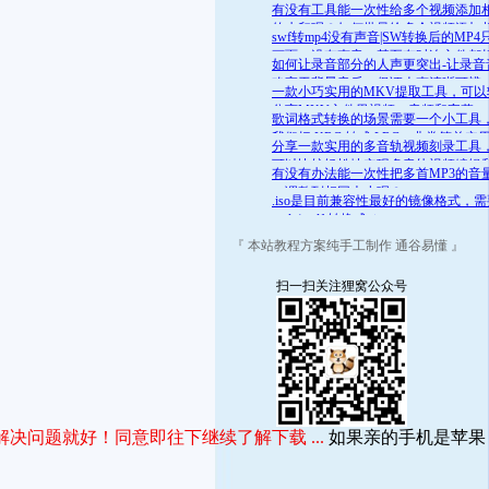
舒适的范围呢？答案是肯定的
有没有工具能一次性给多个视频添加
的水印呢？如何批量给多个视频添加
swf转mp4没有声音|SW转换后的MP4
的水印
画面，没有声音，甚至有时连文件都
如何让录音部分的人声更突出-让录音
开
略高于背景音乐，保证人声清晰可辨
一款小巧实用的MKV提取工具，可以
分离MKV文件里视频、音频和字幕
歌词格式转换的场景需要一个小工具
我们把 KRC 转成 LRC，非常简单实
分享一款实用的多音轨视频刻录工具
可以比较轻松地实现多音轨视频编辑
有没有办法能一次性把多首MP3的音
录
一调整到相同大小呢？
.iso是目前兼容性最好的镜像格式，
.mds/.mdf 转换成 .iso
『 本站教程方案纯手工制作 通谷易懂 』
扫一扫关注狸窝公众号
决问题就好！同意即往下继续了解下载 ...
如果亲的手机是苹果