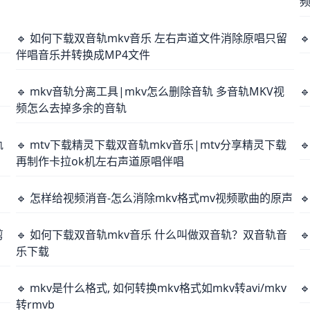
🔹 如何下载双音轨mkv音乐 左右声道文件消除原唱只留

伴唱音乐并转换成MP4文件
🔹 mkv音轨分离工具|mkv怎么删除音轨 多音轨MKV视

频怎么去掉多余的音轨
轨
🔹 mtv下载精灵下载双音轨mkv音乐|mtv分享精灵下载

再制作卡拉ok机左右声道原唱伴唱
🔹 怎样给视频消音-怎么消除mkv格式mv视频歌曲的原声

剪
🔹 如何下载双音轨mkv音乐 什么叫做双音轨？双音轨音

乐下载
🔹 mkv是什么格式, 如何转换mkv格式如mkv转avi/mkv

转rmvb