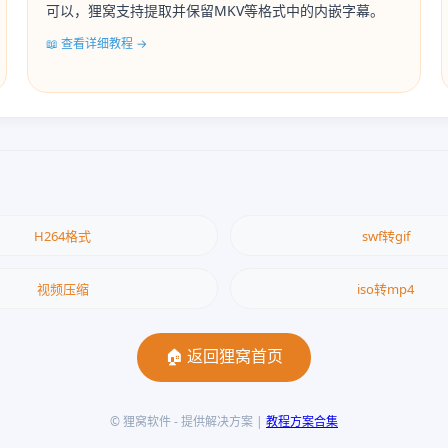
可以，狸窝支持提取并保留MKV等格式中的内嵌字幕。
📖 查看详细教程 →
H264格式
swf转gif
视频压缩
iso转mp4
🏠 返回狸窝首页
© 狸窝软件 - 提供解决方案 |
教程方案合集