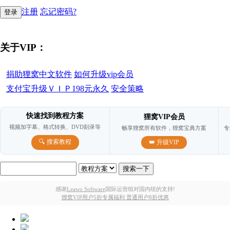
注册
忘记密码?
关于VIP：
捐助狸窝中文软件
如何升级vip会员
支付宝升级ＶＩＰ198元永久
安全策略
快速找到教程方案
狸窝VIP会员
视频加字幕、格式转换、DVD刻录等
畅享狸窝所有软件，狸窝宝典方案
专
🔍 搜索教程
👑 升级VIP
感谢
Leawo Software
国际运营组对国内组的支持!
狸窝VIP用户5折专属福利 普通用户8折优惠