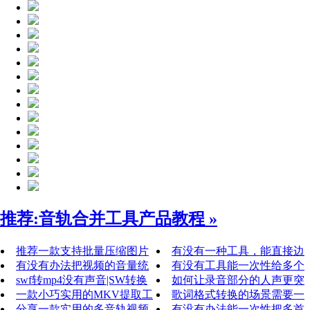
推荐:音轨合并工具
产品教程 »
推荐一款支持批量压缩图片
有没有一种工具，能直接边
的工具，它不仅能处理GIF动图
有没有办法把视频的音量统
看边录，还能把片段保存成
有没有工具能一次性给多个
还可
一调整到一个舒适的范围呢？答
swf转mp4没有声音|SW转换
GIF 呢？它
视频添加相同的水印呢？如何
如何让录音部分的人声更突
案是
后的MP4只有画面，没有声音，
一款小巧实用的MKV提取工
批量给
出-让录音音量略高于背景音
歌词格式转换的场景需要一
甚至有时
具，可以轻松分离MKV文件里
分享一款实用的多音轨视频
乐，保
个小工具，帮我们把 KRC 转成
有没有办法能一次性把多首