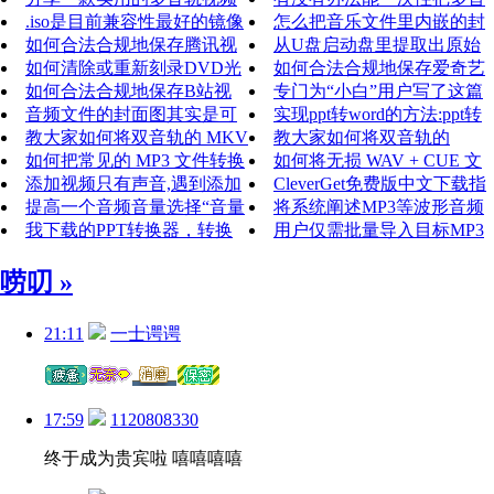
视频、音
刻录工具，你可以比较轻松地实
.iso是目前兼容性最好的镜像
LRC，
MP3的音量统一调整到相同大
怎么把音乐文件里内嵌的封
现多
格式，需要将 .mds/.mdf 转换成
如何合法合规地保存腾讯视
小呢？
面图片提取出来，并且保持原
从U盘启动盘里提取出原始
频？——一份给普通用户的实用
如何清除或重新刻录DVD光
有的尺
的ISO镜像文件 默认只能读取
如何合法合规地保存爱奇艺
指南
盘？完整指南与注意事项
如何合法合规地保存B站视
光驱（
视频？——一份给普通用户的
专门为“小白”用户写了这篇
频？——一份给普通用户的实用
音频文件的封面图其实是可
实用指
用 Nero 刻录 Windows XP 系统
实现ppt转word的方法:ppt转
指南
以自行添加或修改的,如mp3文件
教大家如何将双音轨的 MKV
word先把PPT转换PDF、再将
教大家如何将双音轨的
显
视频，顺利转换成同样带有双音
如何把常见的 MP3 文件转换
PDF转
MKV 视频，顺利转换成同样带
如何将无损 WAV + CUE 文
轨
成 MIDI 格式呢？
添加视频只有声音,遇到添加
有双音轨
件刻录到 CD 光盘中
CleverGet免费版中文下载指
视频只有声音没有画面的情况
提高一个音频音量选择“音量
南：试用限制与正式版功能对
将系统阐述MP3等波形音频
要
归一化”或“调整音量”功能，设
我下载的PPT转换器，转换
比
向MIDI序列数据转换的技术路
用户仅需批量导入目标MP3
不了视频|常见问题解决
径
文件，设定统一的目标响度值
最终输
唠叨 »
21:11
一士谔谔
17:59
1120808330
终于成为贵宾啦 嘻嘻嘻嘻