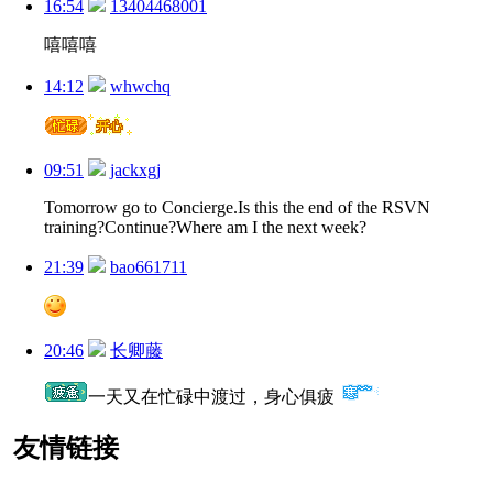
16:54
13404468001
嘻嘻嘻
14:12
whwchq
09:51
jackxgj
Tomorrow go to Concierge.Is this the end of the RSVN
training?Continue?Where am I the next week?
21:39
bao661711
20:46
长卿藤
一天又在忙碌中渡过，身心俱疲
友情链接