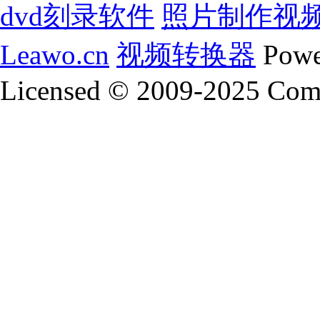
dvd刻录软件
照片制作视
动态ppt模板
ppt 模板
年终总结ppt模板
电子相册模板
相册
Leawo.cn
视频转换器
Powe
免费儿童相册模板
金夫人电子相册模板
免费电子相册模板
flash电子相册模板
ppt模板下载 免费完整版
动态ppt模板
p
Licensed © 2009-2025 Coms
工作总结ppt模板
ppt模板免费下载
自我介绍ppt模板
述职报
视频制作软件
flash动画制作软件
酷狗铃声制作专家
gif
如何制作ppt
铃声制作软件
视频制作
gif在线制作
制作视频
制作u盘启动盘
u大师u盘启动盘制作工具
照片制作视频软件
音乐制作软件
动态ppt模板
ppt 模板
年终总结ppt模板
电子相册模板
相册
免费儿童相册模板
金夫人电子相册模板
免费电子相册模板
flash电子相册模板
ppt模板下载 免费完整版
动态ppt模板
p
工作总结ppt模板
ppt模板免费下载
自我介绍ppt模板
述职报
视频制作软件
flash动画制作软件
酷狗铃声制作专家
gif
如何制作ppt
铃声制作软件
视频制作
gif在线制作
制作视频
制作u盘启动盘
u大师u盘启动盘制作工具
照片制作视频软件
音乐制作软件