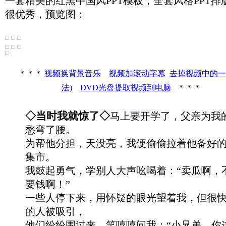
一套精美的红黑中国风PPT模板，全套风格PPT排
很优秀，预览图：
＊＊＊
视频换背景音乐
视频加滚动字幕
去掉视频中的一
法)
DVD光盘提取视频到电脑
＊＊＊
◇当时我就惊了◇
马上要开学了，父亲为我
愁弯了腰。
为帮他分担，天没亮，我便偷偷拉着他备好
集市。
我鼓起勇气，学别人大声吆喝着：“卖瓜啊，
要钱啊！”
一些人停下来，用怀疑的眼光望着我，但很
的人被吸引，
他们纷纷围过来，笑嘻嘻问我：“小兄弟，你