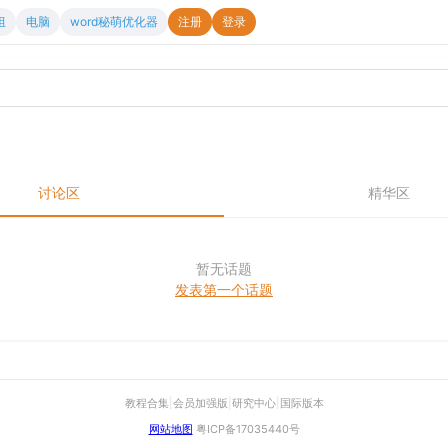
组
电脑
word秘萌优化器
注册
登录
讨论区
精华区
暂无话题
发表第一个话题
教程合集
|
会员加强版
|
研究中心
|
国际版本
网站地图
粤ICP备17035440号