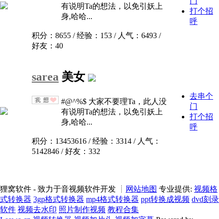
门
有说明Ta的想法，以免引妖上
打个招
身,哈哈...
呼
积分：8655 / 经验：153 / 人气：6493 /
好友：40
sarea
美女
去串个
#@^%$ 大家不要理Ta，此人没
门
有说明Ta的想法，以免引妖上
打个招
身,哈哈...
呼
积分：13453616 / 经验：3314 / 人气：
5142846 / 好友：332
狸窝软件 - 致力于音视频软件开发 ┊
网站地图
专业提供:
视频格
式转换器
3gp格式转换器
mp4格式转换器
ppt转换成视频
dvd刻录
软件
视频去水印
照片制作视频
教程合集