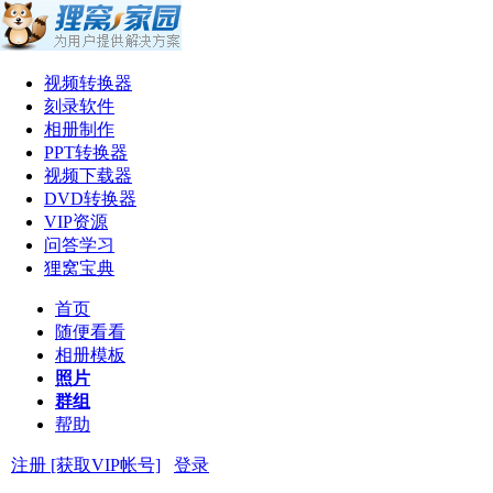
视频转换器
刻录软件
相册制作
PPT转换器
视频下载器
DVD转换器
VIP资源
问答学习
狸窝宝典
首页
随便看看
相册模板
照片
群组
帮助
注册 [获取VIP帐号]
登录