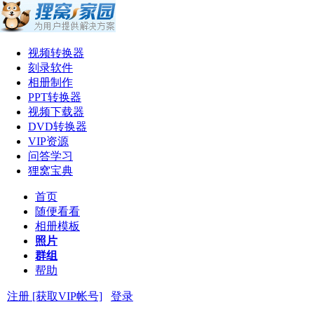
视频转换器
刻录软件
相册制作
PPT转换器
视频下载器
DVD转换器
VIP资源
问答学习
狸窝宝典
首页
随便看看
相册模板
照片
群组
帮助
注册 [获取VIP帐号]
登录