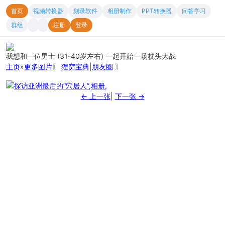
首页
视频转换器
刻录软件
相册制作
PPT转换器
问答学习
群组
注册
登录
我想和一位男士 (31-40岁左右) 一起开始一场枕头大战
主页
»
更多图片
〖
狸窝宝典
|
朋友圈
〗
← 上一张
|
下一张 →