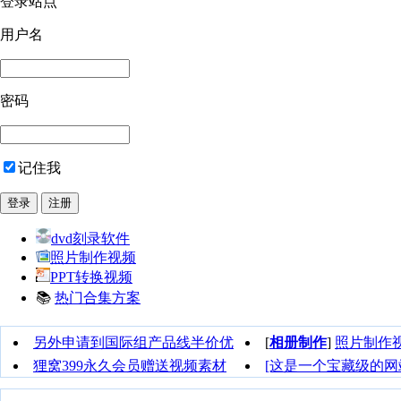
登录站点
用户名
密码
记住我
dvd刻录软件
照片制作视频
PPT转换视频
📚
热门合集方案
另外申请到国际组产品线半价优
[
相册制作
]
照片制作
惠>>
音乐
狸窝399永久会员赠送视频素材
[这是一个宝藏级的网站]
←
为用户提供解决方案！