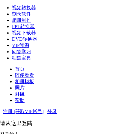
视频转换器
刻录软件
相册制作
PPT转换器
视频下载器
DVD转换器
VIP资源
问答学习
狸窝宝典
首页
随便看看
相册模板
照片
群组
帮助
注册 [获取VIP帐号]
登录
请从这里登陆