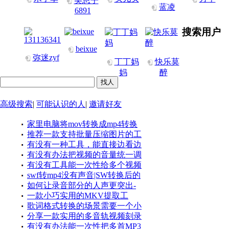
美思子
蓝凌
6891
搜索用户
beixue
弥迷zyf
丁丁妈
快乐莫
妈
醉
高级搜索
|
可能认识的人
|
邀请好友
家里电脑将mov转换成mp4转换
推荐一款支持批量压缩图片的工
视频显示失败 解决了:解决了 文件
有没有一种工具，能直接边看边
具，它不仅能处理GIF动图还可以
名问题 去掉下划线就可
有没有办法把视频的音量统一调
录，还能把片段保存成 GIF 呢？
一次性压缩多个文件
有没有工具能一次性给多个视频
整到一个舒适的范围呢？答案是肯
它支持直接导出为 GIF 格式，
swf转mp4没有声音|SW转换后的
添加相同的水印呢？如何批量给多
定的
如何让录音部分的人声更突出-
MP4只有画面，没有声音，甚至有
个视频添加相同的水印
一款小巧实用的MKV提取工
让录音音量略高于背景音乐，保证
时连文件都打不开
歌词格式转换的场景需要一个小
具，可以轻松分离MKV文件里视
人声清晰可辨
分享一款实用的多音轨视频刻录
工具，帮我们把 KRC 转成 LRC，
频、音频和字幕
有没有办法能一次性把多首MP3
工具，你可以比较轻松地实现多音