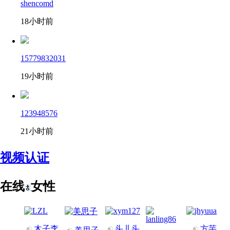
shencomd
18小时前
15779832031
19小时前
123948576
21小时前
视频认证
在线
女性
木子李
头儿头
方芋