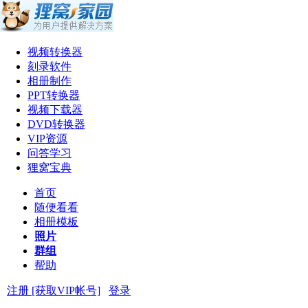
视频转换器
刻录软件
相册制作
PPT转换器
视频下载器
DVD转换器
VIP资源
问答学习
狸窝宝典
首页
随便看看
相册模板
照片
群组
帮助
注册 [获取VIP帐号]
登录