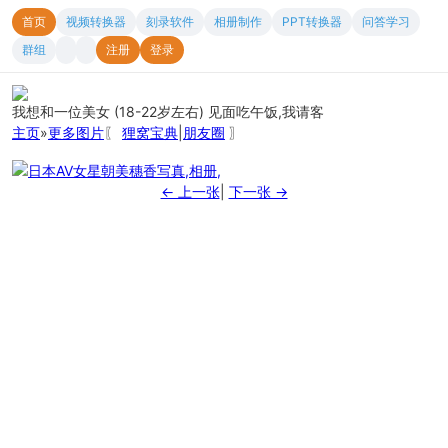
首页
视频转换器
刻录软件
相册制作
PPT转换器
问答学习
群组
注册
登录
我想和一位美女 (18-22岁左右) 见面吃午饭,我请客
主页
»
更多图片
〖
狸窝宝典
|
朋友圈
〗
← 上一张
|
下一张 →