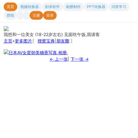
首页
视频转换器
刻录软件
相册制作
PPT转换器
问答学习
群组
注册
登录
我想和一位美女 (18-22岁左右) 见面吃午饭,我请客
主页
»
更多图片
〖
狸窝宝典
|
朋友圈
〗
← 上一张
|
下一张 →