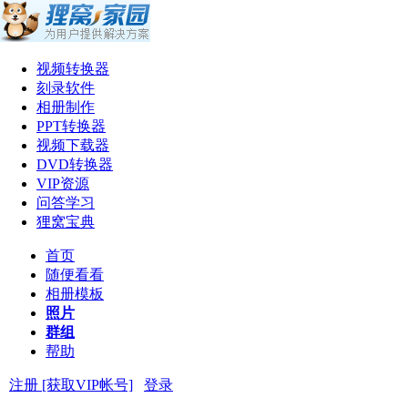
视频转换器
刻录软件
相册制作
PPT转换器
视频下载器
DVD转换器
VIP资源
问答学习
狸窝宝典
首页
随便看看
相册模板
照片
群组
帮助
注册 [获取VIP帐号]
登录