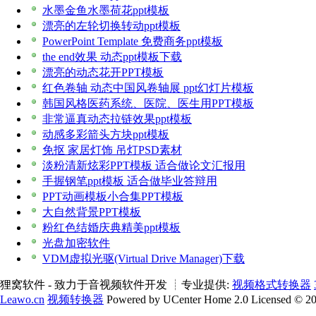
水墨金鱼水墨荷花ppt模板
漂亮的左轮切换转动ppt模板
PowerPoint Template 免费商务ppt模板
the end效果 动态ppt模板下载
漂亮的动态花开PPT模板
红色卷轴 动态中国风卷轴展 ppt幻灯片模板
韩国风格医药系统、医院、医生用PPT模板
非常逼真动态拉链效果ppt模板
动感多彩箭头方块ppt模板
免抠 家居灯饰 吊灯PSD素材
淡粉清新炫彩PPT模板 适合做论文汇报用
手握钢笔ppt模板 适合做毕业答辩用
PPT动画模板小合集PPT模板
大自然背景PPT模板
粉红色结婚庆典精美ppt模板
光盘加密软件
VDM虚拟光驱(Virtual Drive Manager)下载
动态ppt模板
ppt 模板
年终总结ppt模板
电子相册模板
相册
免费儿童相册模板
金夫人电子相册模板
免费电子相册模板
狸窝软件 - 致力于音视频软件开发 ┊专业提供:
视频格式转换器
flash电子相册模板
ppt模板下载 免费完整版
动态ppt模板
p
Leawo.cn
视频转换器
Powered by UCenter Home 2.0 Licensed © 20
工作总结ppt模板
ppt模板免费下载
自我介绍ppt模板
述职报