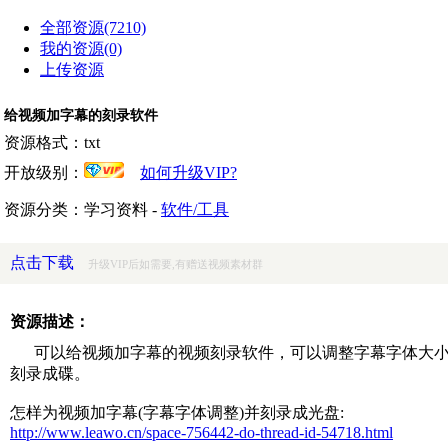
全部资源(7210)
我的资源(0)
上传资源
给视频加字幕的刻录软件
资源格式：txt
开放级别：
如何升级VIP?
资源分类：学习资料 -
软件/工具
点击下载
升级VIP后如需要,有赠送视频素材群
资源描述：
可以给视频加字幕的视频刻录软件，可以调整字幕字体大小
刻录成碟。
怎样为视频加字幕(字幕字体调整)并刻录成光盘:
http://www.leawo.cn/space-756442-do-thread-id-54718.html