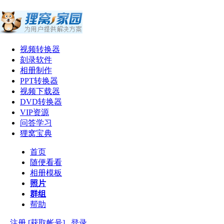
视频转换器
刻录软件
相册制作
PPT转换器
视频下载器
DVD转换器
VIP资源
问答学习
狸窝宝典
首页
随便看看
相册模板
照片
群组
帮助
注册 [获取帐号]
登录